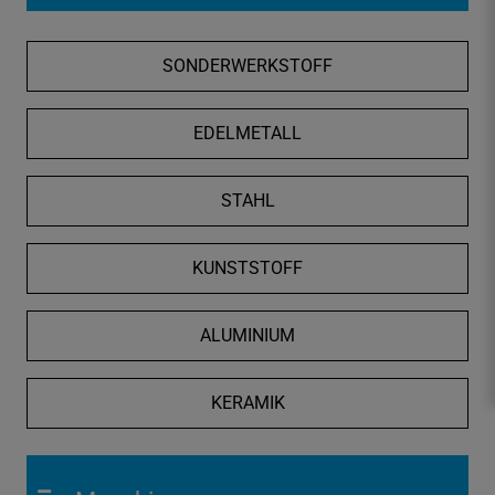
f
n
SONDERWERKSTOFF
e
n
/
EDELMETALL
s
c
STAHL
h
l
i
KUNSTSTOFF
e
ß
ALUMINIUM
e
n
KERAMIK