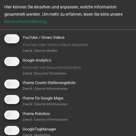
Hier können Sie einsehen und anpassen, welche Information
gesammelt werden.
Um mehr zu erfahren, lesen Sie bitte unsere
Datenschutzerklärung
.
YouTube / Vimeo Videos
YouTube oder Vimeo Videos abspielen
Zweck
:
Externe Medien
Google Analytics
Sammeln von Besucherstatistiken
Zweck
:
Besucher-Statistiken
Iframe Coveto Stellenangebote
Zweck
:
Externe Informationen
Iframe für Google Maps
Zweck
:
Externe Informationen
Vollautomatisierte Fertigung für hochsensible
Iframe Robobox
Zweck
:
Externe Informationen
Bauteile
GoogleTagManager
ANFORDERUNG:
Zweck
:
Marketing