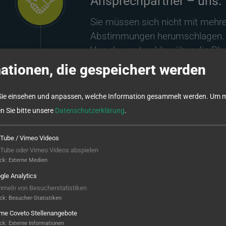
Ansprechpartner – uns.
Sie müssen sich nicht mit mehrer
Abstimmungen herumschlagen. W
Von der ersten Idee über die Pl
danach sind wir für Sie da.
ationen, die gespeichert werden
Sie einsehen und anpassen, welche Information gesammelt werden.
Um m
en Sie bitte unsere
Datenschutzerklärung
.
Tube / Vimeo Videos
Tube oder Vimeo Videos abspielen
ck
:
Externe Medien
gle Analytics
meln von Besucherstatistiken
ck
:
Besucher-Statistiken
ame Coveto Stellenangebote
ck
:
Externe Informationen