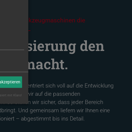
INNER Werkzeugmaschinen die
 selbst?
zialisierung den
ied macht.
 akzeptieren
en konzentriert sich voll auf die Entwicklung
inen – und wir auf die passenden
siert mit Klaro!
 So stellen wir sicher, dass jeder Bereich
ringt. Und gemeinsam liefern wir Ihnen eine
ioniert – abgestimmt bis ins Detail.