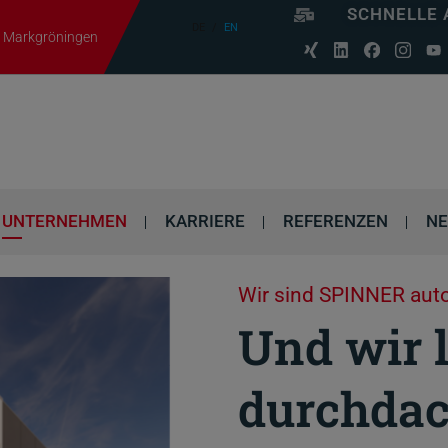
SCHNELLE 
DE
EN
06 Markgröningen
UNTERNEHMEN
KARRIERE
REFERENZEN
N
Wir sind SPINNER au
Und wir 
durchdac