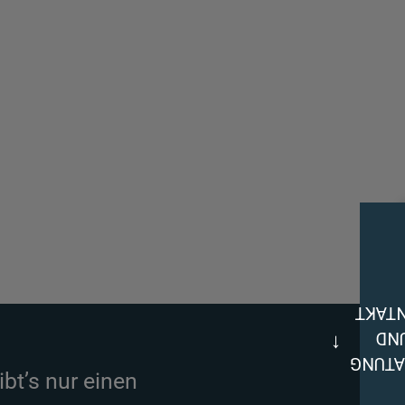
KONT
UN
BERAT
ibt’s nur einen