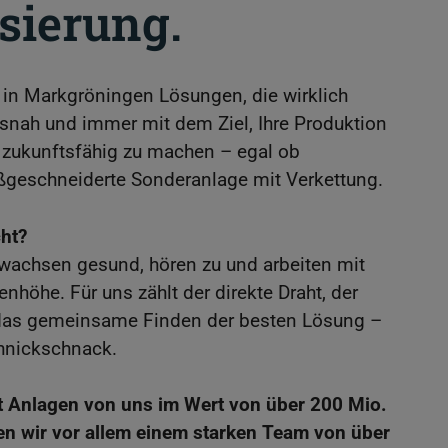
sierung.
e
n
/
 in Markgröningen Lösungen, die wirklich
s
xisnah und immer mit dem Ziel, Ihre Produktion
c
nd zukunftsfähig zu machen – egal ob
h
geschneiderte Sonderanlage mit Verkettung.
l
i
ht?
e
 wachsen gesund, hören zu und arbeiten mit
ß
höhe. Für uns zählt der direkte Draht, der
e
 das gemeinsame Finden der besten Lösung –
n
hnickschnack.
t Anlagen von uns im Wert von über 200 Mio.
n wir vor allem einem starken Team von über