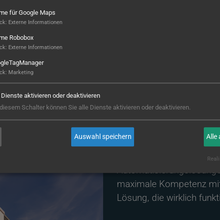
ame für Google Maps
ck
:
Externe Informationen
Warum übernimmt SP
ame Robobox
ck
:
Externe Informationen
Automatisierung nicht
gleTagManager
Weil Spe
ck
:
Marketing
Untersch
e Dienste aktivieren oder deaktivieren
 diesem Schalter können Sie alle Dienste aktivieren oder deaktivieren.
Auswahl speichern
Alle
SPINNER Werkzeugmaschin
und Fertigung der Masch
Reali
Automatisierungslösungen.
maximale Kompetenz mitb
Lösung, die wirklich funkt