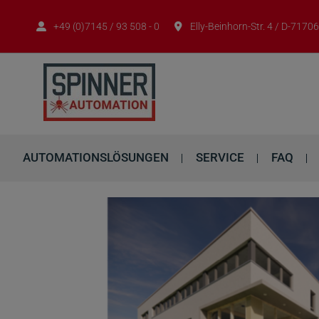
+49 (0)7145 / 93 508 - 0
Elly-Beinhorn-Str. 4 / D-717
AUTOMATIONSLÖSUNGEN
SERVICE
FAQ