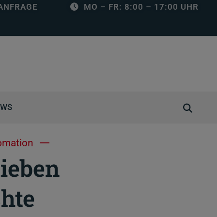
ANFRAGE
MO – FR: 8:00 – 17:00 UHR
S
EWS
u
c
tomation
h
lieben
e
ö
hte
f
f
n