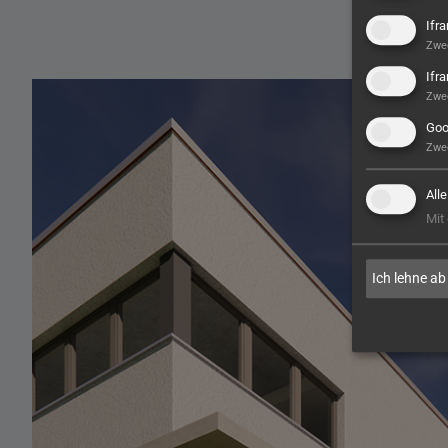
Ifr
Zwe
Ifr
Zwe
Goo
Zwe
All
Mit
Ich lehne ab