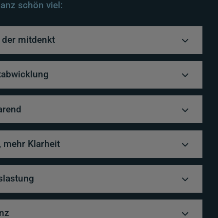
anz schön viel:
 der mitdenkt
tabwicklung
parend
 mehr Klarheit
slastung
anz