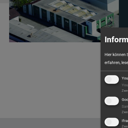
Inform
Hier können 
erfahren, les
You
You
Zwe
Goo
Sam
Zwe
Ifr
Zwe