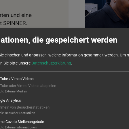
nten und eine
it SPINNER.
ationen, die gespeichert werden
Sie einsehen und anpassen, welche Information gesammelt werden.
Um m
 bis hin zu den
en Sie bitte unsere
Datenschutzerklärung
.
ck.
Tube / Vimeo Videos
Tube oder Vimeo Videos abspielen
ck
:
Externe Medien
gle Analytics
meln von Besucherstatistiken
 wie bei vorbeugender
ck
:
Besucher-Statistiken
Vorname & Nach
ame Coveto Stellenangebote
ck
:
Externe Informationen