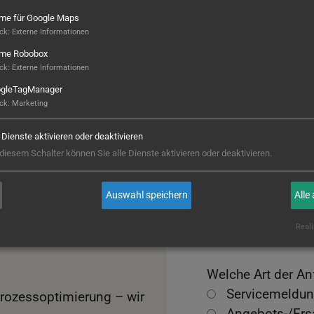
ame für Google Maps
ck
:
Externe Informationen
E-Mail
*
ame Robobox
ck
:
Externe Informationen
le Lösungen.
gleTagManager
ck
:
Marketing
Projekt- oder Ma
e Dienste aktivieren oder deaktivieren
 diesem Schalter können Sie alle Dienste aktivieren oder deaktivieren.
ssung und Optimierung
Haben Sie eine 
Auswahl speichern
Alle
Ja
Reali
Nein
Welche Art der An
Servicemeldun
Prozessoptimierung – wir
Angebots-/Ersa