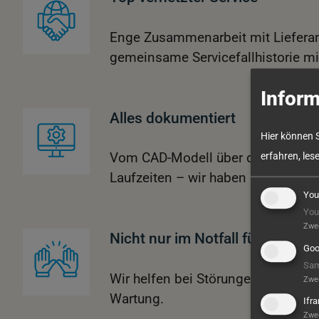
Enge Zusammenarbeit mit Liefera
gemeinsame Servicefallhistorie m
Inform
Alles dokumentiert
Hier können 
Vom CAD-Modell über die Fertigung
erfahren, les
Laufzeiten – wir haben alles im Bli
You
You
Zwe
Nicht nur im Notfall für Sie da
Goo
Sam
Wir helfen bei Störungen genauso
Zwe
Wartung.
Ifr
Zwe