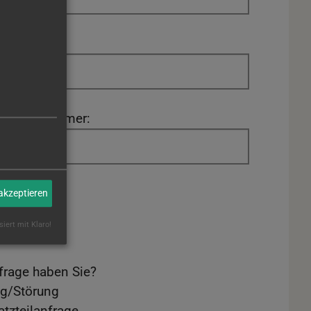
schinennummer:
ROBOBOX?
 akzeptieren
siert mit Klaro!
frage haben Sie?
g/Störung
tzteilanfrage