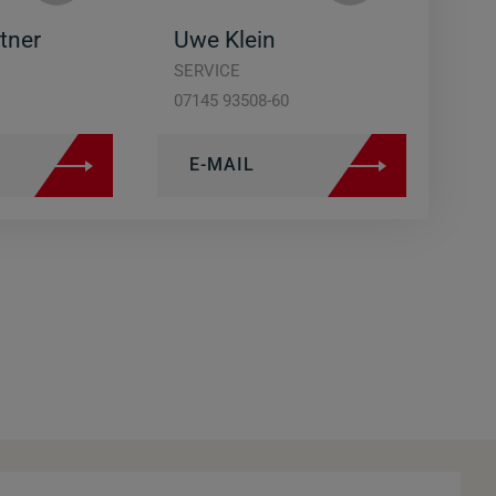
tner
Uwe Klein
SERVICE
07145 93508-60
E-MAIL