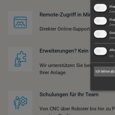
Ifr
Zwe
Remote-Zugriff in Minuten
Ifr
Zwe
Direkter Online-Support für schnel
Goo
Zwe
Erweiterungen? Kein Problem!
All
Mit
Wir unterstützen Sie bei der Anpa
Ich lehne ab
Ihrer Anlage.
Schulungen für Ihr Team
Von CNC über Roboter bis hin zu 