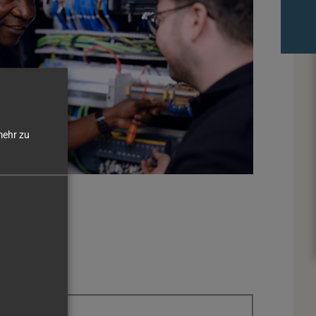
ehr zu
name
*