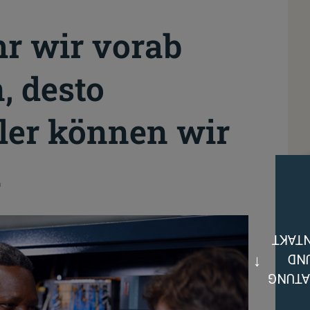
r wir vorab
, desto
ler können wir
.
KONT
UN
BERAT