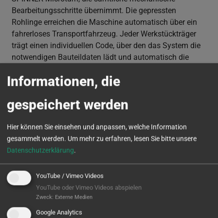
Bearbeitungsschritte übernimmt. Die gepressten
Rohlinge erreichen die Maschine automatisch über ein
fahrerloses Transportfahrzeug. Jeder Werkstückträger
trägt einen individuellen Code, über den das System die
notwendigen Bauteildaten lädt und automatisch die
Bearbeitungsparameter einstellt. Nach Abschluss aller
Informationen, die
Prozesse werden diese Informationen vollständig
zurückgemeldet – für maximale Rückverfolgbarkeit.
gespeichert werden
Keramische Materialien stellen besondere
Anforderungen: Spannung und Staub spielen eine
Hier können Sie einsehen und anpassen, welche Information
zentrale Rolle. Gemeinsam mit dem Kunden wurde eine
gesammelt werden.
Um mehr zu erfahren, lesen Sie bitte unsere
Lösung entwickelt – inklusive einer integrierten
Datenschutzerklärung
.
Staubabsaugung sowie einer Vakuumspanntechnik, die
trotz sensibler Werkstoffe hohe Zustellungen und kurze
YouTube / Vimeo Videos
Taktzeiten ermöglicht.
YouTube oder Vimeo Videos abspielen
Zweck
:
Externe Medien
Das Ergebnis ist eine hochmoderne, durchgängig
Google Analytics