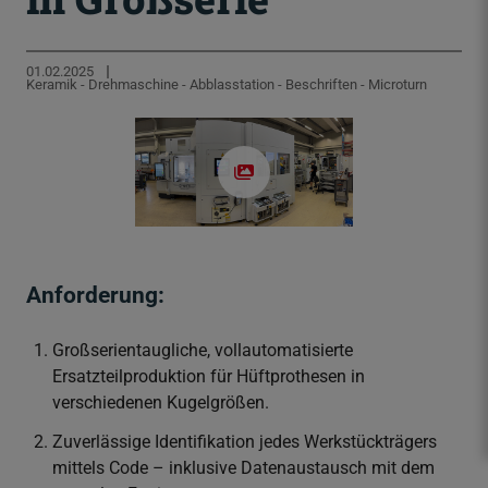
f
n
01.02.2025
e
Keramik - Drehmaschine - Abblasstation - Beschriften - Microturn
n
/
s
c
h
l
i
e
Anforderung:
ß
e
Großserientaugliche, vollautomatisierte
n
Ersatzteilproduktion für Hüftprothesen in
verschiedenen Kugelgrößen.
Zuverlässige Identifikation jedes Werkstückträgers
mittels Code – inklusive Datenaustausch mit dem