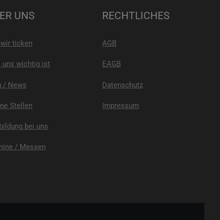
ER UNS
RECHTLICHES
wir ticken
AGB
uns wichtig ist
EAGB
g / News
Datenschutz
ne Stellen
Impressum
ildung bei uns
mine / Messen