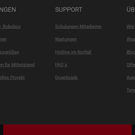
NGEN
SUPPORT
ÜB
g: Robobox
Schulungen Mitarbeiter
Wie 
ien
Wartungen
Was 
Losgrößen
Hotline im Notfall
Blo
n für Mittelstand
FAQ´s
Offe
elles Projekt
Downloads
Ausb
Ter