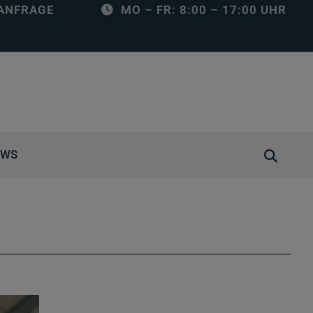
ANFRAGE
MO – FR: 8:00 – 17:00 UHR
S
EWS
u
c
h
e
ö
f
f
n