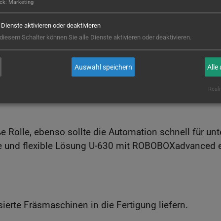
isse
ck
:
Marketing
e Dienste aktivieren oder deaktivieren
 diesem Schalter können Sie alle Dienste aktivieren oder deaktivieren.
Auswahl speichern
Alle
Reali
e Rolle, ebenso sollte die Automation schnell für unt
de und flexible Lösung U-630 mit ROBOBOXadvanced 
erte Fräsmaschinen in die Fertigung liefern.