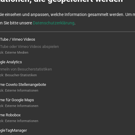
Sie einsehen und anpassen, welche Information gesammelt werden.
Um m
en Sie bitte unsere
Datenschutzerklärung
.
Tube / Vimeo Videos
Tube oder Vimeo Videos abspielen
ck
:
Externe Medien
gle Analytics
meln von Besucherstatistiken
ck
:
Besucher-Statistiken
ame Coveto Stellenangebote
ck
:
Externe Informationen
ame für Google Maps
ck
:
Externe Informationen
ame Robobox
ck
:
Externe Informationen
en, runden Frästeilen
gleTagManager