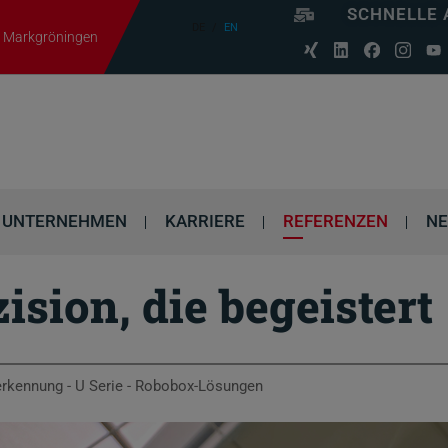
SCHNELLE 
DE
EN
06 Markgröningen
UNTERNEHMEN
KARRIERE
REFERENZEN
N
ision, die begeistert
erkennung - U Serie - Robobox-Lösungen