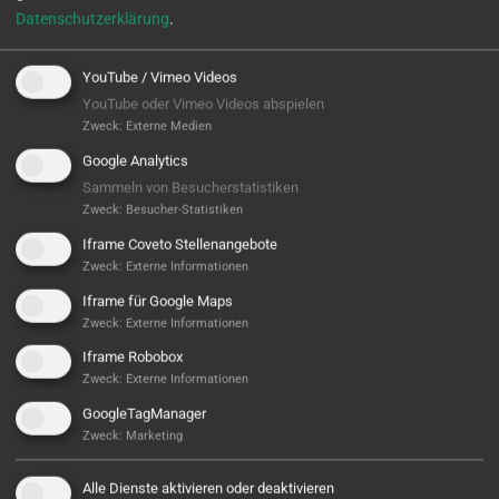
Bauteile in unterschiedlichen Größen müssen
Datenschutzerklärung
.
chaotisch gefertigt werden
eine zentrale Automation für 2…
YouTube / Vimeo Videos
YouTube oder Vimeo Videos abspielen
Zweck
:
Externe Medien
Google Analytics
WEITERLESEN
Sammeln von Besucherstatistiken
Zweck
:
Besucher-Statistiken
Iframe Coveto Stellenangebote
Zweck
:
Externe Informationen
Iframe für Google Maps
Zweck
:
Externe Informationen
Iframe Robobox
Zweck
:
Externe Informationen
GoogleTagManager
Zweck
:
Marketing
Alle Dienste aktivieren oder deaktivieren