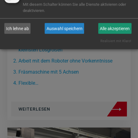
Mit diesem Schalter können Sie alle Dienste aktivieren oder
deaktivieren.
Aquacut GmbH
Ich lehne ab
Auswahl speichern
Alle akzeptieren
ANFORDERUNG:
Realisiert mit Klaro!
Automatisierte Fertigung von Frästeilen ab
kleinsten Losgrößen
Arbeit mit dem Roboter ohne Vorkenntnisse
Fräsmaschine mit 5 Achsen
Flexible…
WEITERLESEN