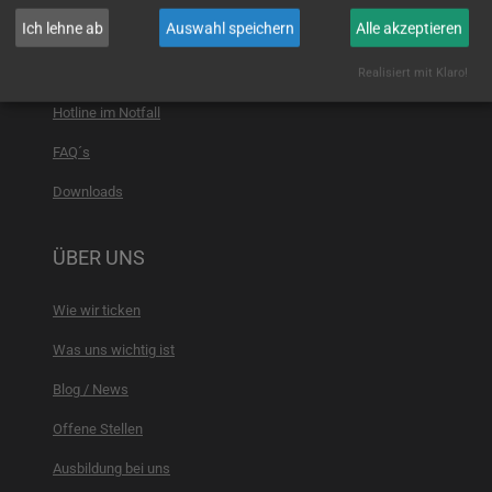
Ich lehne ab
Auswahl speichern
Alle akzeptieren
Schulungen Mitarbeiter
Wartungen
Realisiert mit Klaro!
Hotline im Notfall
FAQ´s
Downloads
ÜBER UNS
Wie wir ticken
Was uns wichtig ist
Blog / News
Offene Stellen
Ausbildung bei uns