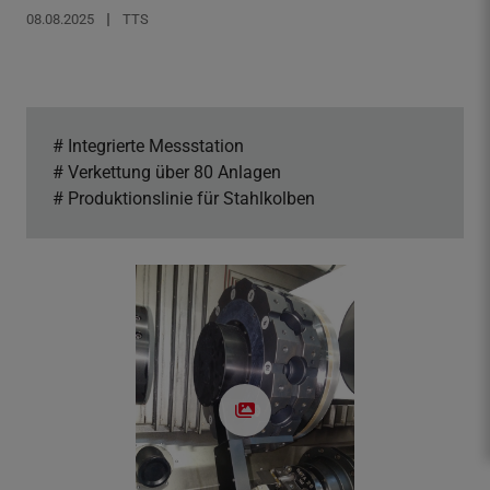
08.08.2025
TTS
f
n
e
n
/
# Integrierte Messstation
s
# Verkettung über 80 Anlagen
c
# Produktionslinie für Stahlkolben
h
l
i
e
ß
e
n