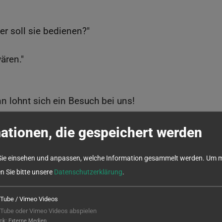
r soll sie bedienen?"
ären."
nn lohnt sich ein Besuch bei uns!
nktionieren. Lösungen, mit denen Ihre Maschinen weit
ationen, die gespeichert werden
nd Lösungen, die genauso gut für Losgröße 1 funktioni
Sie einsehen und anpassen, welche Information gesammelt werden.
Um m
en Sie bitte unsere
Datenschutzerklärung
.
t kompliziert sein. Sie muss
Tube / Vimeo Videos
Tube oder Vimeo Videos abspielen
ck
:
Externe Medien