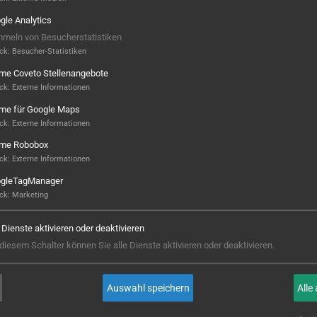
gle Analytics
 allem um Gespräche. U
m Ihre Teile, Ihre Maschinen 
meln von Besucherstatistiken
ck
:
Besucher-Statistiken
ame Coveto Stellenangebote
ck
:
Externe Informationen
ame für Google Maps
ck
:
Externe Informationen
ame Robobox
der AMB in Stuttgart. Gemeinsam mit der SPINNER We
ck
:
Externe Informationen
gleTagManager
ck
:
Marketing
e Dienste aktivieren oder deaktivieren
 diesem Schalter können Sie alle Dienste aktivieren oder deaktivieren.
utomatische Fertigung ab Losgröße 1
Auswahl speichern
Alle
ne einfache Lösung für die automatische Be- und Entl