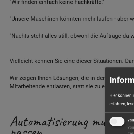
"Wir finden einfach keine Fachkräfte."
"Unsere Maschinen könnten mehr laufen - aber we
"Nachts steht alles still, obwohl die Aufträge da w
Vielleicht kennen Sie eine dieser Situationen. Da
Wir zeigen Ihnen Lösungen, die in der Praxis fu
Inform
Mitarbeitende entlasten, statt sie zu ersetzen. U
Hier können 
erfahren, les
Automatisierung muss nich
You
passen.
You
Zwe