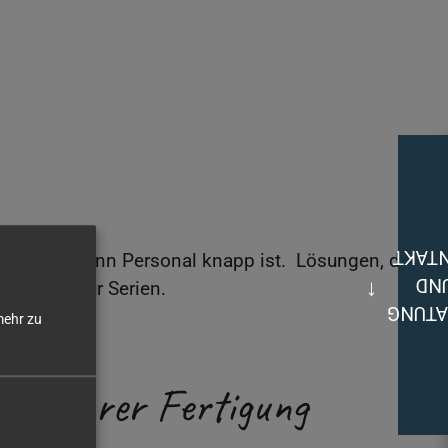
KONT
erlaufen, wenn Personal knapp ist. Lösungen, die
UN
eren wie für Serien.
BERAT
ehr zu
 zu Ihrer Fertigung