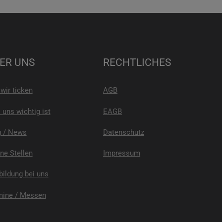
ER UNS
RECHTLICHES
wir ticken
AGB
uns wichtig ist
EAGB
g / News
Datenschutz
ne Stellen
Impressum
ildung bei uns
mine / Messen