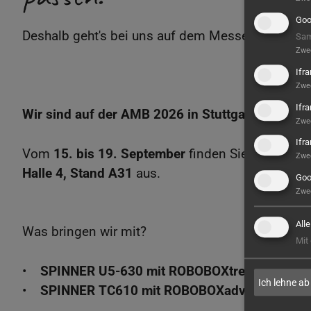
Goo
Deshalb geht's bei uns auf dem Messestand vor
Sam
Zwe
Ifr
Zwe
Ifr
Wir sind auf der AMB 2026 in Stuttgart!
Zwe
Ifr
Vom
15. bis 19. September
finden Sie uns auf 
Zwe
Halle 4, Stand A31
aus.
Goo
Zwe
All
Was bringen wir mit?
Mit
•
SPINNER U5-630 mit ROBOBOXtreme
- volla
Ich lehne ab
•
SPINNER TC610 mit ROBOBOXadvanced
- ei