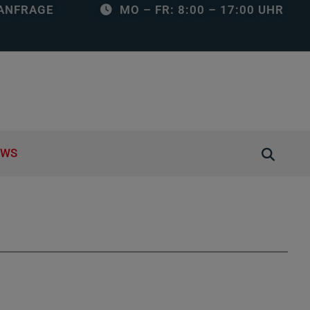
ANFRAGE
MO – FR: 8:00 – 17:00 UHR
S
EWS
u
c
h
e
ö
f
f
n