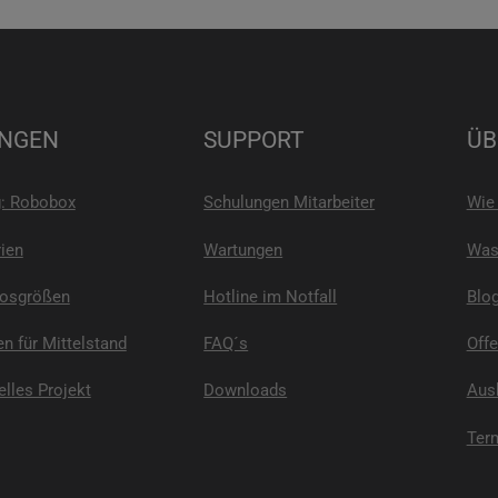
NGEN
SUPPORT
ÜB
g: Robobox
Schulungen Mitarbeiter
Wie 
ien
Wartungen
Was 
Losgrößen
Hotline im Notfall
Blo
n für Mittelstand
FAQ´s
Offe
elles Projekt
Downloads
Ausb
Ter