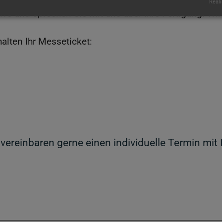
Reali
ve und sprechen Sie mit uns über Ihre Fertigung. Wir
alten Ihr Messeticket:
 vereinbaren gerne einen individuelle Termin mit 