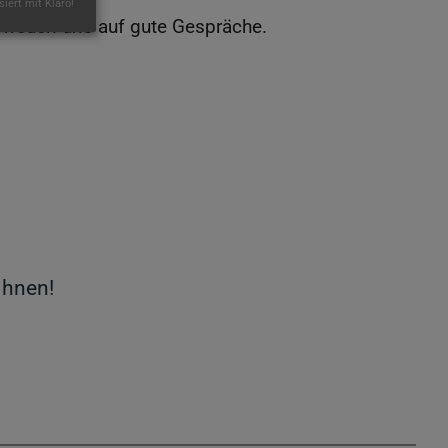
siert mit Klaro!
 freuen uns auf gute Gespräche.
Ihnen!