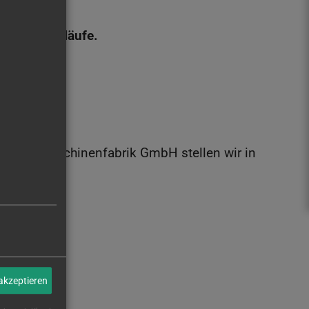
und Ihre Abläufe.
rkzeugmaschinenfabrik GmbH stellen wir in
 akzeptieren
adung.