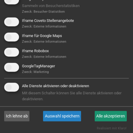
Sammeln von Besucherstatistiken
Zweck
:
Besucher-Statistiken
Iframe Coveto Stellenangebote
Zweck
:
Externe Informationen
Iframe für Google Maps
Zweck
:
Externe Informationen
Iframe Robobox
Zweck
:
Externe Informationen
Hier ist noch was frei...
GoogleTagManager
Sieht aus, als wäre hier noch Platz für Großes! Aktuell
Zweck
:
Marketing
ist noch kein Projekt hinterlegt – aber wer weiß,
vielleicht steht hier bald Ihres? Wir sind bereit, wenn
Alle Dienste aktivieren oder deaktivieren
Sie es sind!
Mit diesem Schalter können Sie alle Dienste aktivieren oder
deaktivieren.
E-MAIL
Ich lehne ab
Auswahl speichern
Alle akzeptieren
Realisiert mit Klaro!