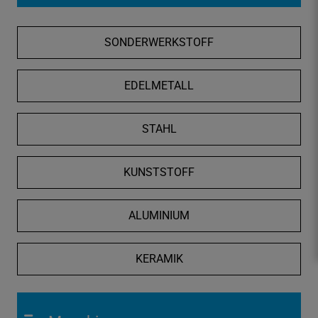
f
n
SONDERWERKSTOFF
e
n
/
EDELMETALL
s
c
STAHL
h
l
i
KUNSTSTOFF
e
ß
ALUMINIUM
e
n
KERAMIK