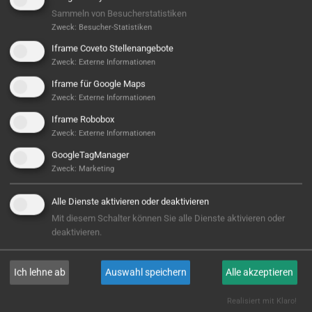
Sammeln von Besucherstatistiken
Zweck
:
Besucher-Statistiken
Iframe Coveto Stellenangebote
Zweck
:
Externe Informationen
Iframe für Google Maps
Zweck
:
Externe Informationen
Iframe Robobox
Zweck
:
Externe Informationen
Hier ist noch was frei...
GoogleTagManager
Sieht aus, als wäre hier noch Platz für Großes! Aktuell
Zweck
:
Marketing
ist noch kein Projekt hinterlegt – aber wer weiß,
vielleicht steht hier bald Ihres? Wir sind bereit, wenn
Alle Dienste aktivieren oder deaktivieren
Sie es sind!
Mit diesem Schalter können Sie alle Dienste aktivieren oder
deaktivieren.
E-MAIL
Ich lehne ab
Auswahl speichern
Alle akzeptieren
Realisiert mit Klaro!