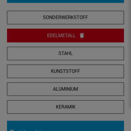
f
n
SONDERWERKSTOFF
e
n
/
EDELMETALL
s
c
STAHL
h
l
i
KUNSTSTOFF
e
ß
ALUMINIUM
e
n
KERAMIK