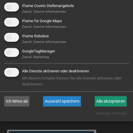
Iframe Coveto Stellenangebote
Zweck
:
Externe Informationen
Iframe für Google Maps
Zweck
:
Externe Informationen
Iframe Robobox
Zweck
:
Externe Informationen
GoogleTagManager
Zweck
:
Marketing
CNC Center Northeim GmbH
Alle Dienste aktivieren oder deaktivieren
WEITERLESEN
Mit diesem Schalter können Sie alle Dienste aktivieren oder
deaktivieren.
Ich lehne ab
Auswahl speichern
Alle akzeptieren
Realisiert mit Klaro!