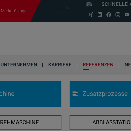
SCHNELLE 
DE
EN
06 Markgröningen
UNTERNEHMEN
KARRIERE
REFERENZEN
N
chine
Zusatzprozesse
DREHMASCHINE
ABBLASSTATI