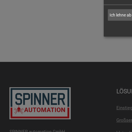
Ich lehne ab
LÖSU
Einstie
Großser
SPINNER automation GmbH