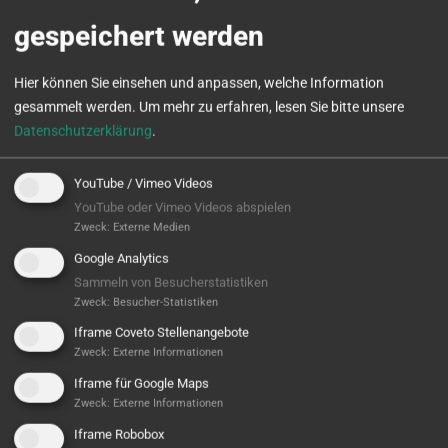
gespeichert werden
Hier können Sie einsehen und anpassen, welche Information
gesammelt werden.
Um mehr zu erfahren, lesen Sie bitte unsere
Datenschutzerklärung
.
YouTube / Vimeo Videos
Alles außer Standard
YouTube oder Vimeo Videos abspielen
Zweck
:
Externe Medien
SPINNER Microturn mit Sonderlösungen
Google Analytics
Sammeln von Besucherstatistiken
WEITERLESEN
Zweck
:
Besucher-Statistiken
Iframe Coveto Stellenangebote
Zweck
:
Externe Informationen
Iframe für Google Maps
Zweck
:
Externe Informationen
Iframe Robobox