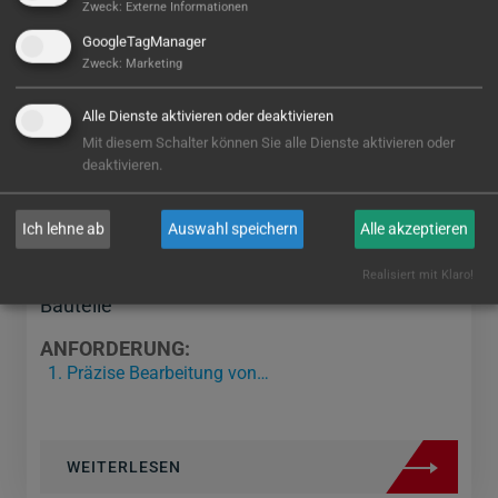
Zweck
:
Externe Informationen
GoogleTagManager
Zweck
:
Marketing
Alle Dienste aktivieren oder deaktivieren
Mit diesem Schalter können Sie alle Dienste aktivieren oder
deaktivieren.
Ich lehne ab
Auswahl speichern
Alle akzeptieren
Vollautomatisierte Fertigung für hochsensible
Realisiert mit Klaro!
Bauteile
ANFORDERUNG:
Präzise Bearbeitung von…
WEITERLESEN