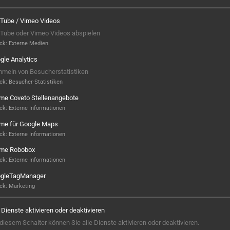
Tube / Vimeo Videos
Tube oder Vimeo Videos abspielen
ck
:
Externe Medien
gle Analytics
meln von Besucherstatistiken
ck
:
Besucher-Statistiken
ame Coveto Stellenangebote
ck
:
Externe Informationen
ame für Google Maps
ck
:
Externe Informationen
ame Robobox
Hier ist noch was frei...
ck
:
Externe Informationen
gleTagManager
Sieht aus, als wäre hier noch Platz für
ck
:
Marketing
Großes! Aktuell ist noch kein Projekt
hinterlegt – aber wer weiß, vielleicht
e Dienste aktivieren oder deaktivieren
steht hier bald Ihres? Wir sind bereit,
 diesem Schalter können Sie alle Dienste aktivieren oder deaktivieren.