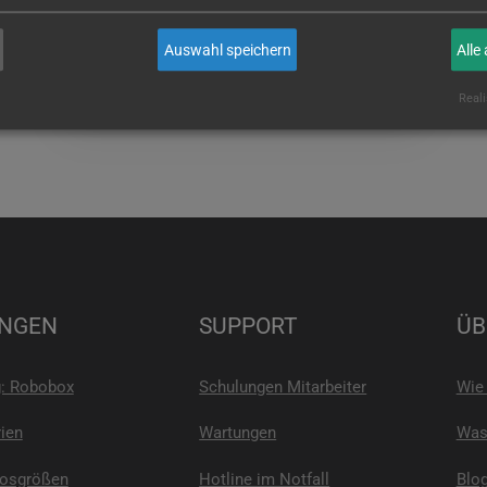
wenn Sie es sind!
Auswahl speichern
Alle
E-MAIL
Reali
NGEN
SUPPORT
ÜB
g: Robobox
Schulungen Mitarbeiter
Wie 
ien
Wartungen
Was 
Losgrößen
Hotline im Notfall
Blo