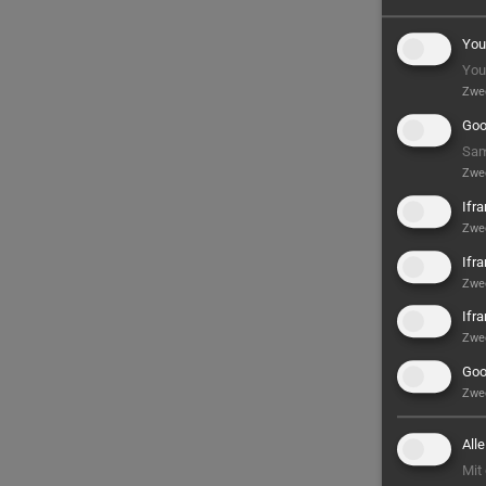
You
You
Zwe
Goo
Sam
Zwe
Ifr
Zwe
Ifr
Zwe
Ifr
Zwe
Goo
Zwe
All
Mit