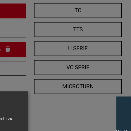
e
TC
n
/
TTS
N
s
c
h
U SERIE
G
l
i
VC SERIE
e
ß
MICROTURN
e
n
ehr zu