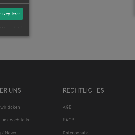
 akzeptieren
siert mit Klaro!
ER UNS
RECHTLICHES
wir ticken
AGB
uns wichtig ist
EAGB
g / News
Datenschutz