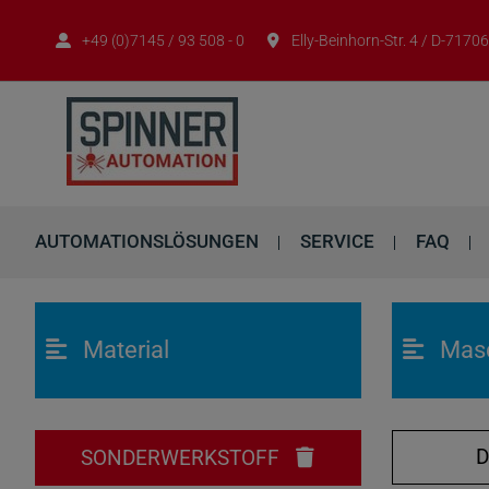
+49 (0)7145 / 93 508 - 0
Elly-Beinhorn-Str. 4 / D-717
AUTOMATIONSLÖSUNGEN
SERVICE
FAQ
Material
Mas
SONDERWERKSTOFF