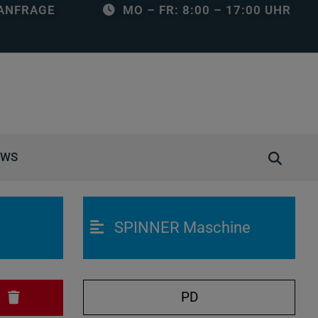
ANFRAGE
MO – FR: 8:00 – 17:00 UHR
S
EWS
u
c
h
SPINNER Maschine
e
ö
f
f
PD
N
n