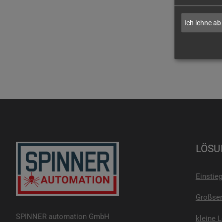
Ich lehne ab
LÖSU
Einstie
Großser
SPINNER automation GmbH
kleine 