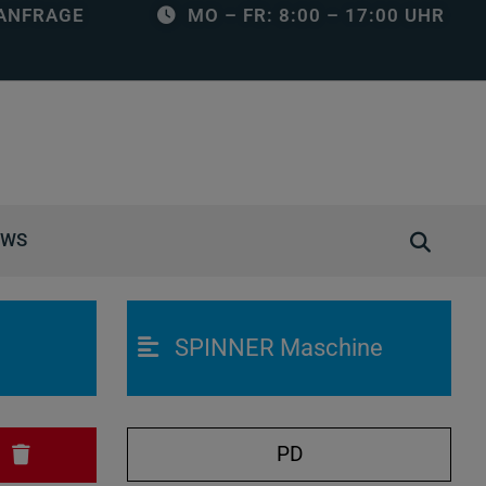
ANFRAGE
MO – FR: 8:00 – 17:00 UHR
S
EWS
u
c
h
SPINNER Maschine
e
ö
f
f
PD
N
n