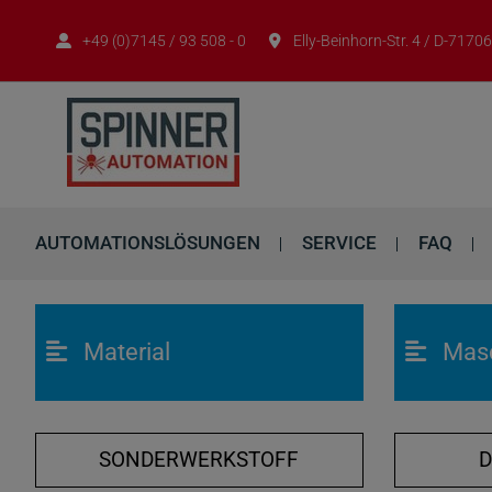
+49 (0)7145 / 93 508 - 0
Elly-Beinhorn-Str. 4 / D-717
AUTOMATIONSLÖSUNGEN
SERVICE
FAQ
Material
Mas
SONDERWERKSTOFF