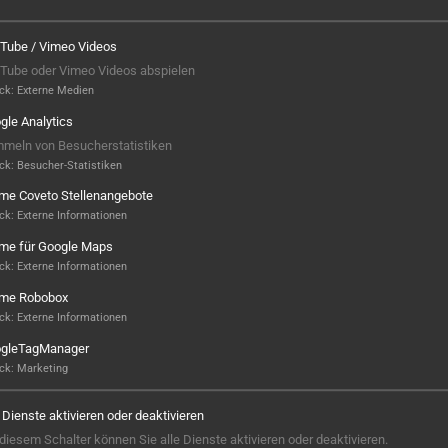
Tube / Vimeo Videos
Tube oder Vimeo Videos abspielen
ck
:
Externe Medien
gle Analytics
meln von Besucherstatistiken
ck
:
Besucher-Statistiken
ame Coveto Stellenangebote
ck
:
Externe Informationen
ame für Google Maps
ck
:
Externe Informationen
ame Robobox
Ersatzteilproduktion in
ck
:
Externe Informationen
Großserie
gleTagManager
ck
:
Marketing
ANFORDERUNG:
Großserientaugliche,…
e Dienste aktivieren oder deaktivieren
 diesem Schalter können Sie alle Dienste aktivieren oder deaktivieren.