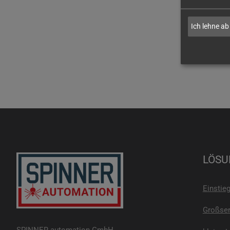
Ich lehne ab
LÖSU
Einstie
Großser