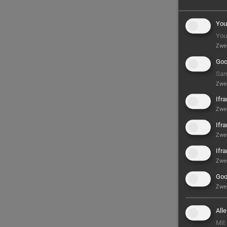
You
You
Zwe
Goo
Sam
Zwe
Ifr
Zwe
Ifr
Zwe
Ifr
Zwe
Goo
Zwe
All
Mit