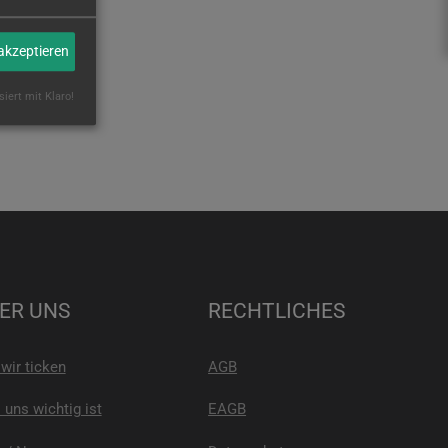
 akzeptieren
siert mit Klaro!
ER UNS
RECHTLICHES
wir ticken
AGB
uns wichtig ist
EAGB