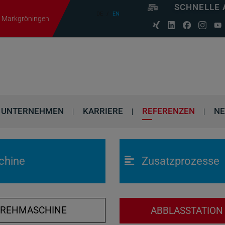
SCHNELLE 
DE
EN
06 Markgröningen
UNTERNEHMEN
KARRIERE
REFERENZEN
N
chine
Zusatzprozesse
DREHMASCHINE
ABBLASSTATIO