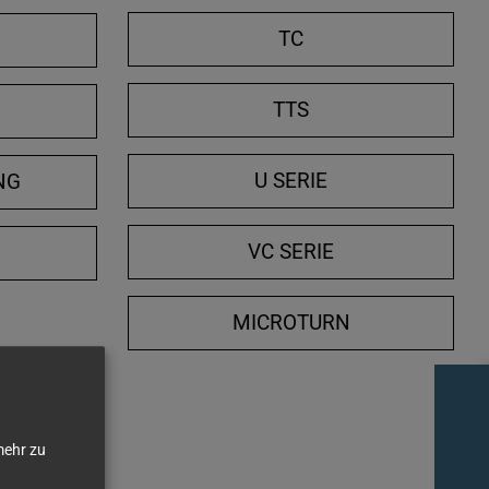
e
TC
n
/
TTS
N
s
c
h
U SERIE
NG
l
i
VC SERIE
e
ß
MICROTURN
e
n
ehr zu