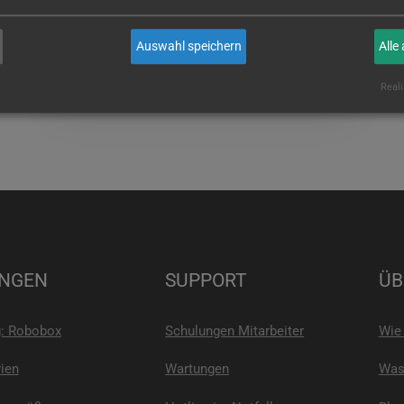
Auswahl speichern
Alle
WEITERLESEN
Reali
NGEN
SUPPORT
ÜB
g: Robobox
Schulungen Mitarbeiter
Wie 
ien
Wartungen
Was 