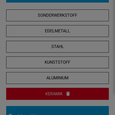
f
n
SONDERWERKSTOFF
e
n
/
EDELMETALL
s
c
STAHL
h
l
i
KUNSTSTOFF
e
ß
ALUMINIUM
e
n
KERAMIK