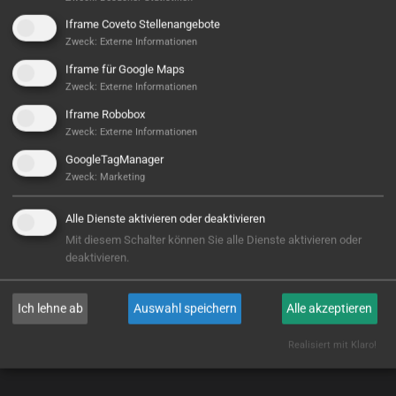
Iframe Coveto Stellenangebote
Zweck
:
Externe Informationen
Iframe für Google Maps
Zweck
:
Externe Informationen
Iframe Robobox
Zweck
:
Externe Informationen
GoogleTagManager
CNC Center Northeim GmbH
Zweck
:
Marketing
Alle Dienste aktivieren oder deaktivieren
WEITERLESEN
Mit diesem Schalter können Sie alle Dienste aktivieren oder
deaktivieren.
Ich lehne ab
Auswahl speichern
Alle akzeptieren
Realisiert mit Klaro!