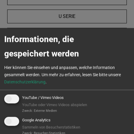
U SERIE
VC SERIE
Informationen, die
gespeichert werden
MICROTURN
Hier können Sie einsehen und anpassen, welche Information
gesammelt werden.
Um mehr zu erfahren, lesen Sie bitte unsere
Datenschutzerklärung
.
YouTube / Vimeo Videos
YouTube oder Vimeo Videos abspielen
Zweck
:
Externe Medien
Google Analytics
Sammeln von Besucherstatistiken
Zweck
:
Besucher-Statistiken