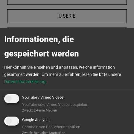
U SERIE
VC SERIE
Informationen, die
gespeichert werden
MICROTURN
Hier können Sie einsehen und anpassen, welche Information
gesammelt werden.
Um mehr zu erfahren, lesen Sie bitte unsere
Datenschutzerklärung
.
YouTube / Vimeo Videos
YouTube oder Vimeo Videos abspielen
Zweck
:
Externe Medien
Google Analytics
Sammeln von Besucherstatistiken
Zweck
:
Besucher-Statistiken