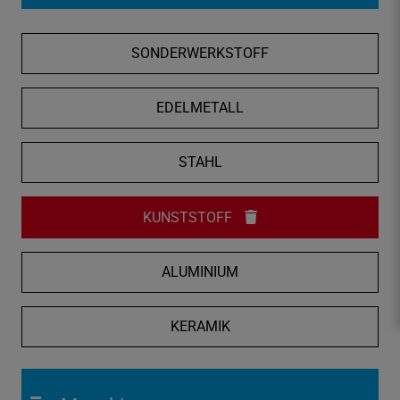
f
n
SONDERWERKSTOFF
e
n
/
EDELMETALL
s
c
STAHL
h
l
i
KUNSTSTOFF
e
ß
ALUMINIUM
e
n
KERAMIK