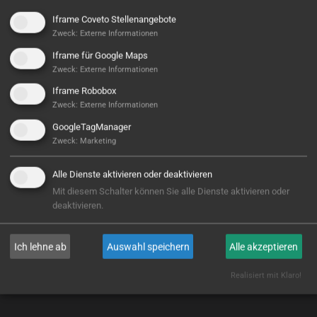
Iframe Coveto Stellenangebote
Zweck
:
Externe Informationen
Iframe für Google Maps
Zweck
:
Externe Informationen
Iframe Robobox
Zweck
:
Externe Informationen
GoogleTagManager
CNC Center Northeim GmbH
Zweck
:
Marketing
Alle Dienste aktivieren oder deaktivieren
WEITERLESEN
Mit diesem Schalter können Sie alle Dienste aktivieren oder
deaktivieren.
Ich lehne ab
Auswahl speichern
Alle akzeptieren
Realisiert mit Klaro!