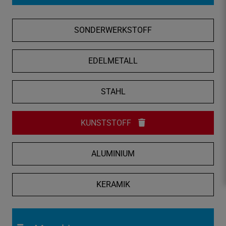
f
n
SONDERWERKSTOFF
e
n
/
EDELMETALL
s
c
STAHL
h
l
i
KUNSTSTOFF
e
ß
ALUMINIUM
e
n
KERAMIK