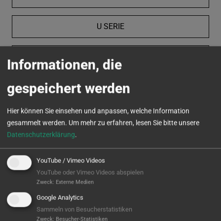
U SERIE
VC SERIE
Informationen, die
gespeichert werden
MICROTURN
Hier können Sie einsehen und anpassen, welche Information
gesammelt werden.
Um mehr zu erfahren, lesen Sie bitte unsere
Datenschutzerklärung
.
YouTube / Vimeo Videos
YouTube oder Vimeo Videos abspielen
Zweck
:
Externe Medien
Google Analytics
Sammeln von Besucherstatistiken
Zweck
:
Besucher-Statistiken