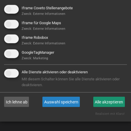
Iframe Coveto Stellenangebote
Zweck
:
Externe Informationen
Iframe für Google Maps
Zweck
:
Externe Informationen
Iframe Robobox
Zweck
:
Externe Informationen
GoogleTagManager
CNC Center Northeim GmbH
Zweck
:
Marketing
Alle Dienste aktivieren oder deaktivieren
WEITERLESEN
Mit diesem Schalter können Sie alle Dienste aktivieren oder
deaktivieren.
Ich lehne ab
Auswahl speichern
Alle akzeptieren
Realisiert mit Klaro!