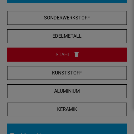
f
n
SONDERWERKSTOFF
e
n
/
EDELMETALL
s
c
STAHL
h
l
i
KUNSTSTOFF
e
ß
ALUMINIUM
e
n
KERAMIK