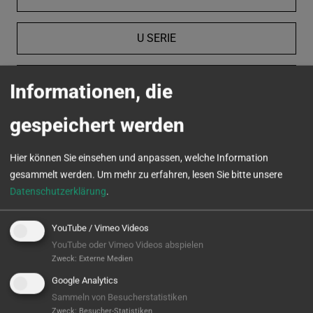
U SERIE
VC SERIE
Informationen, die
gespeichert werden
MICROTURN
Hier können Sie einsehen und anpassen, welche Information
gesammelt werden.
Um mehr zu erfahren, lesen Sie bitte unsere
Datenschutzerklärung
.
YouTube / Vimeo Videos
YouTube oder Vimeo Videos abspielen
Zweck
:
Externe Medien
Google Analytics
Sammeln von Besucherstatistiken
Zweck
:
Besucher-Statistiken