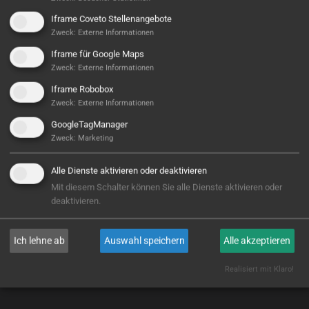
Iframe Coveto Stellenangebote
Zweck
:
Externe Informationen
Iframe für Google Maps
Zweck
:
Externe Informationen
Iframe Robobox
Zweck
:
Externe Informationen
GoogleTagManager
CNC Center Northeim GmbH
Zweck
:
Marketing
Alle Dienste aktivieren oder deaktivieren
WEITERLESEN
Mit diesem Schalter können Sie alle Dienste aktivieren oder
deaktivieren.
Ich lehne ab
Auswahl speichern
Alle akzeptieren
Realisiert mit Klaro!