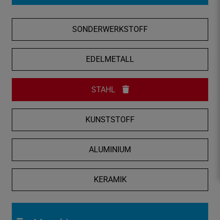
f
n
SONDERWERKSTOFF
e
n
/
EDELMETALL
s
c
STAHL
h
l
i
KUNSTSTOFF
e
ß
ALUMINIUM
e
n
KERAMIK