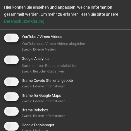
Hier können Sie einsehen und anpassen, welche Information
gesammelt werden.
Um mehr zu erfahren, lesen Sie bitte unsere
Datenschutzerklärung
.
YouTube / Vimeo Videos
YouTube oder Vimeo Videos abspielen
Zweck
:
Externe Medien
CNC Center Northeim GmbH
Google Analytics
Sammeln von Besucherstatistiken
Zweck
:
Besucher-Statistiken
WEITERLESEN
Iframe Coveto Stellenangebote
Zweck
:
Externe Informationen
Iframe für Google Maps
Zweck
:
Externe Informationen
Iframe Robobox
Zweck
:
Externe Informationen
GoogleTagManager
Zweck
:
Marketing