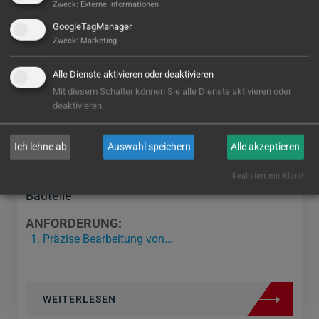
Zweck
:
Externe Informationen
GoogleTagManager
Zweck
:
Marketing
Alle Dienste aktivieren oder deaktivieren
Mit diesem Schalter können Sie alle Dienste aktivieren oder
deaktivieren.
Ich lehne ab
Auswahl speichern
Alle akzeptieren
Vollautomatisierte Fertigung für hochsensible
Realisiert mit Klaro!
Bauteile
ANFORDERUNG:
Präzise Bearbeitung von…
WEITERLESEN