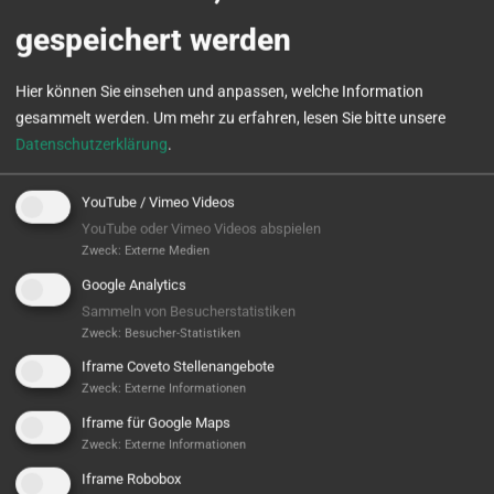
gespeichert werden
Hier können Sie einsehen und anpassen, welche Information
gesammelt werden.
Um mehr zu erfahren, lesen Sie bitte unsere
Datenschutzerklärung
.
YouTube / Vimeo Videos
Alles außer Standard
YouTube oder Vimeo Videos abspielen
Zweck
:
Externe Medien
SPINNER Microturn mit Sonderlösungen
Google Analytics
Sammeln von Besucherstatistiken
WEITERLESEN
Zweck
:
Besucher-Statistiken
Iframe Coveto Stellenangebote
Zweck
:
Externe Informationen
Iframe für Google Maps
Zweck
:
Externe Informationen
Iframe Robobox