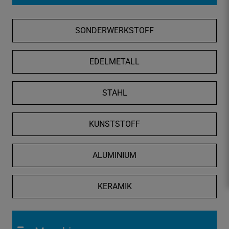
f
n
SONDERWERKSTOFF
e
n
/
EDELMETALL
s
c
STAHL
h
l
i
KUNSTSTOFF
e
ß
ALUMINIUM
e
n
KERAMIK