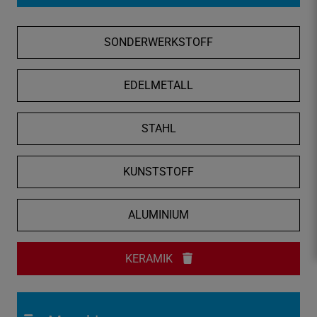
f
n
SONDERWERKSTOFF
e
n
/
EDELMETALL
s
c
STAHL
h
l
i
KUNSTSTOFF
e
ß
ALUMINIUM
e
n
KERAMIK