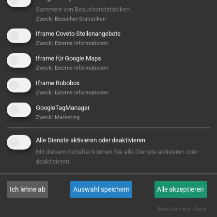
Sammeln von Besucherstatistiken
Zweck
:
Besucher-Statistiken
Iframe Coveto Stellenangebote
Zweck
:
Externe Informationen
Iframe für Google Maps
Zweck
:
Externe Informationen
Iframe Robobox
Zweck
:
Externe Informationen
Ersatzteilproduktion in Großserie
GoogleTagManager
ANFORDERUNG:
Zweck
:
Marketing
Großserientaugliche,…
Alle Dienste aktivieren oder deaktivieren
Mit diesem Schalter können Sie alle Dienste aktivieren oder
deaktivieren.
WEITERLESEN
Ich lehne ab
Auswahl speichern
Alle akzeptieren
Realisiert mit Klaro!