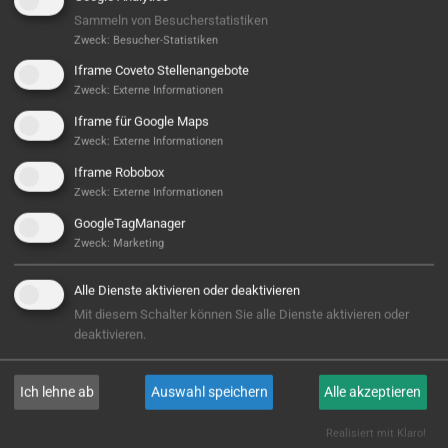
Sammeln von Besucherstatistiken
Zweck
:
Besucher-Statistiken
Iframe Coveto Stellenangebote
Zweck
:
Externe Informationen
Iframe für Google Maps
Zweck
:
Externe Informationen
Iframe Robobox
Zweck
:
Externe Informationen
Hier ist noch was frei...
GoogleTagManager
Sieht aus, als wäre hier noch Platz für Großes! Aktuell
Zweck
:
Marketing
ist noch kein Projekt hinterlegt – aber wer weiß,
vielleicht steht hier bald Ihres? Wir sind bereit, wenn
Alle Dienste aktivieren oder deaktivieren
Sie es sind!
Mit diesem Schalter können Sie alle Dienste aktivieren oder
deaktivieren.
E-MAIL
Ich lehne ab
Auswahl speichern
Alle akzeptieren
Realisiert mit Klaro!