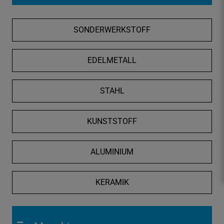
f
n
SONDERWERKSTOFF
e
n
/
EDELMETALL
s
c
STAHL
h
l
i
KUNSTSTOFF
e
ß
ALUMINIUM
e
n
KERAMIK