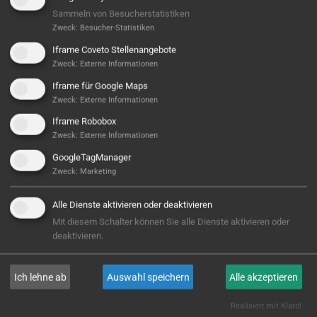
Sammeln von Besucherstatistiken
Zweck
:
Besucher-Statistiken
Iframe Coveto Stellenangebote
Zweck
:
Externe Informationen
Iframe für Google Maps
Zweck
:
Externe Informationen
Iframe Robobox
Zweck
:
Externe Informationen
Hier ist noch was frei...
GoogleTagManager
Sieht aus, als wäre hier noch Platz für Großes! Aktuell
Zweck
:
Marketing
ist noch kein Projekt hinterlegt – aber wer weiß,
vielleicht steht hier bald Ihres? Wir sind bereit, wenn
Alle Dienste aktivieren oder deaktivieren
Sie es sind!
Mit diesem Schalter können Sie alle Dienste aktivieren oder
deaktivieren.
E-MAIL
Ich lehne ab
Auswahl speichern
Alle akzeptieren
Realisiert mit Klaro!