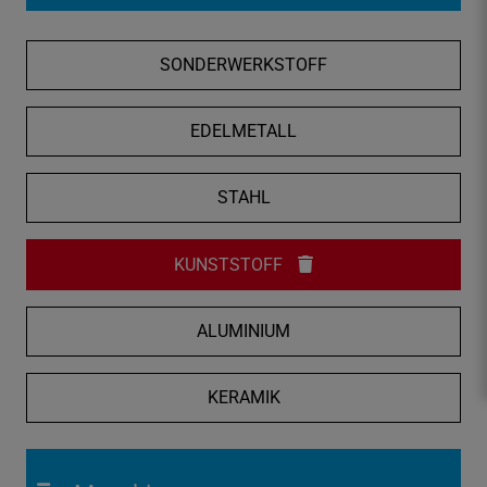
f
n
SONDERWERKSTOFF
e
n
/
EDELMETALL
s
c
STAHL
h
l
i
KUNSTSTOFF
e
ß
ALUMINIUM
e
n
KERAMIK