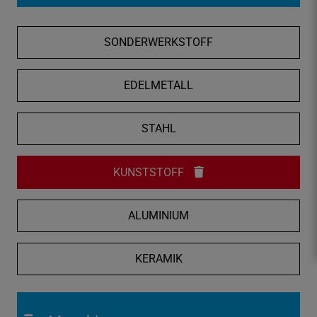
f
n
SONDERWERKSTOFF
e
n
/
EDELMETALL
s
c
STAHL
h
l
i
KUNSTSTOFF
e
ß
ALUMINIUM
e
n
KERAMIK