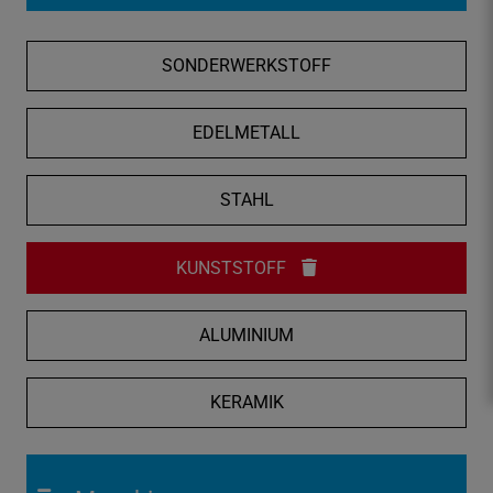
f
n
SONDERWERKSTOFF
e
n
/
EDELMETALL
s
c
STAHL
h
l
i
KUNSTSTOFF
e
ß
ALUMINIUM
e
n
KERAMIK