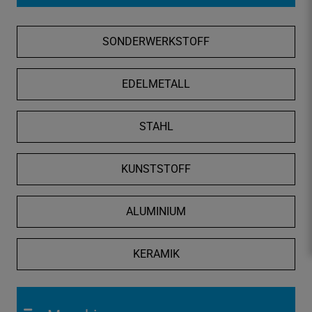
f
n
SONDERWERKSTOFF
e
n
/
EDELMETALL
s
c
STAHL
h
l
i
KUNSTSTOFF
e
ß
ALUMINIUM
e
n
KERAMIK