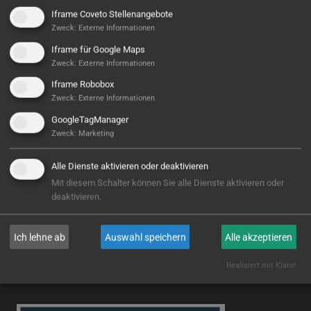
Iframe Coveto Stellenangebote
Zweck
:
Externe Informationen
Iframe für Google Maps
Zweck
:
Externe Informationen
Iframe Robobox
Zweck
:
Externe Informationen
GoogleTagManager
Zweck
:
Marketing
CNC Center Northeim GmbH
Alle Dienste aktivieren oder deaktivieren
WEITERLESEN
Mit diesem Schalter können Sie alle Dienste aktivieren oder
deaktivieren.
Ich lehne ab
Auswahl speichern
Alle akzeptieren
Realisiert mit Klaro!