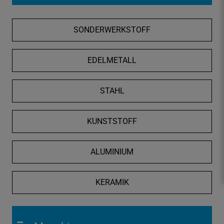
f
n
SONDERWERKSTOFF
e
n
/
EDELMETALL
s
c
STAHL
h
l
i
KUNSTSTOFF
e
ß
ALUMINIUM
e
n
KERAMIK