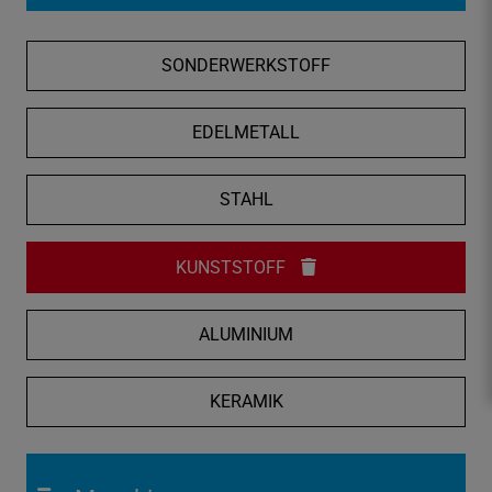
f
n
SONDERWERKSTOFF
e
n
/
EDELMETALL
s
c
STAHL
h
l
i
KUNSTSTOFF
e
ß
ALUMINIUM
e
n
KERAMIK