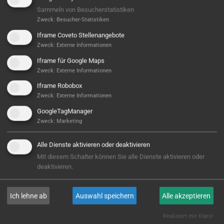
Sammeln von Besucherstatistiken
Zweck
:
Besucher-Statistiken
Iframe Coveto Stellenangebote
Zweck
:
Externe Informationen
Iframe für Google Maps
Zweck
:
Externe Informationen
Iframe Robobox
Zweck
:
Externe Informationen
GoogleTagManager
Zweck
:
Marketing
Alle Dienste aktivieren oder deaktivieren
Mit diesem Schalter können Sie alle Dienste aktivieren oder
deaktivieren.
Ich lehne ab
Auswahl speichern
Alle akzeptieren
Realisiert mit Klaro!