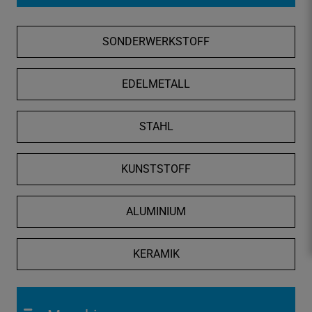
f
n
SONDERWERKSTOFF
e
n
/
EDELMETALL
s
c
STAHL
h
l
i
KUNSTSTOFF
e
ß
ALUMINIUM
e
n
KERAMIK