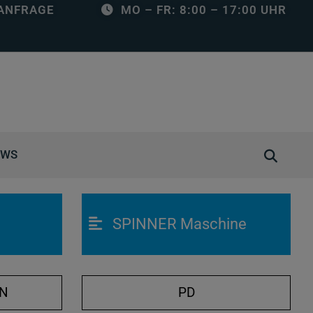
ANFRAGE
MO – FR: 8:00 – 17:00 UHR
S
EWS
u
c
h
SPINNER Maschine
e
ö
f
f
ON
PD
n