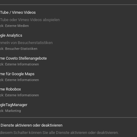
Tube / Vimeo Videos
Tube oder Vimeo Videos abspielen
ck
:
Externe Medien
gle Analytics
meln von Besucherstatistiken
ck
:
Besucher-Statistiken
ame Coveto Stellenangebote
ck
:
Externe Informationen
ame für Google Maps
ck
:
Externe Informationen
ame Robobox
Hier ist noch was frei...
ck
:
Externe Informationen
gleTagManager
Sieht aus, als wäre hier noch Platz für
ck
:
Marketing
Großes! Aktuell ist noch kein Projekt
hinterlegt – aber wer weiß, vielleicht
e Dienste aktivieren oder deaktivieren
steht hier bald Ihres? Wir sind bereit,
 diesem Schalter können Sie alle Dienste aktivieren oder deaktivieren.