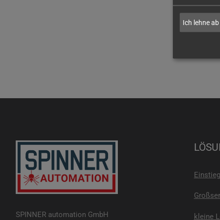
Ich lehne ab
LÖSU
Einstie
Großser
SPINNER automation GmbH
kleine 