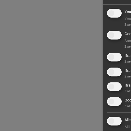
You
You
Zwe
Goo
Sam
Zwe
Ifr
Zwe
Ifr
Zwe
Ifr
Zwe
Goo
Zwe
All
Mit