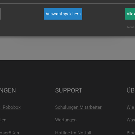
wenn Sie es sind!
Auswahl speichern
Alle
E-MAIL
Reali
NGEN
SUPPORT
ÜB
g: Robobox
Schulungen Mitarbeiter
Wie 
ien
Wartungen
Was 
Losgrößen
Hotline im Notfall
Blo