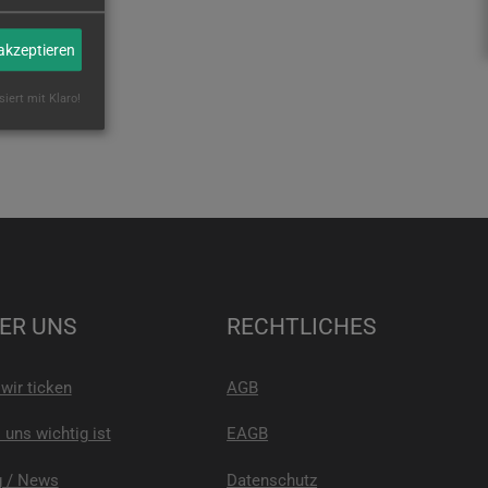
 akzeptieren
siert mit Klaro!
ER UNS
RECHTLICHES
wir ticken
AGB
uns wichtig ist
EAGB
g / News
Datenschutz