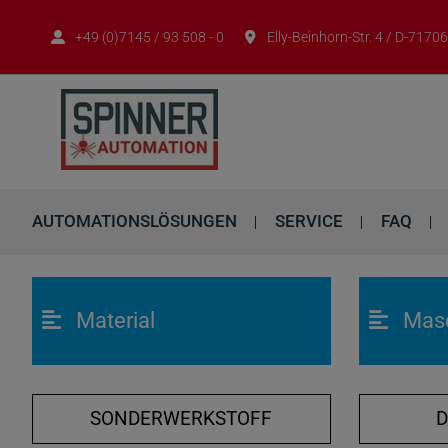
+49 (0)7145 / 93 508 - 0
Elly-Beinhorn-Str. 4 / D-717
AUTOMATIONSLÖSUNGEN
SERVICE
FAQ
Material
Mas
SONDERWERKSTOFF