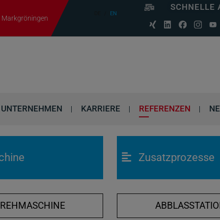
SCHNELLE 
DE
EN
06 Markgröningen
UNTERNEHMEN
KARRIERE
REFERENZEN
N
chine
Zusatzprozesse
DREHMASCHINE
ABBLASSTATI