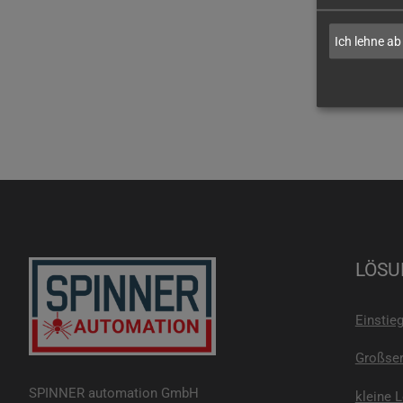
Ich lehne ab
LÖSU
Einstie
Großser
SPINNER automation GmbH
kleine 