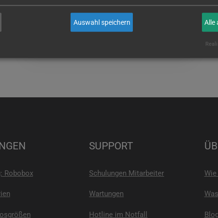
wenn Sie es sind!
Auswahl speichern
Alle
E-MAIL
Reali
NGEN
SUPPORT
ÜB
g: Robobox
Schulungen Mitarbeiter
Wie 
ien
Wartungen
Was 
Losgrößen
Hotline im Notfall
Blo