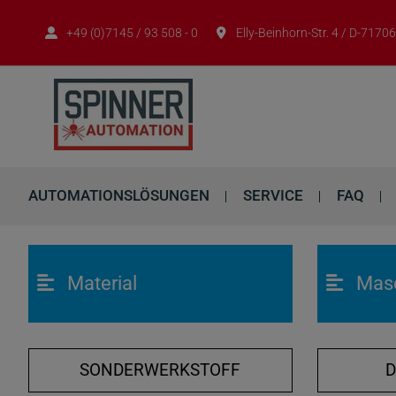
+49 (0)7145 / 93 508 - 0
Elly-Beinhorn-Str. 4 / D-717
AUTOMATIONSLÖSUNGEN
SERVICE
FAQ
Material
Mas
SONDERWERKSTOFF