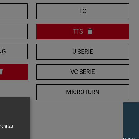
e
TC
n
/
N
TTS
s
c
h
NG
U SERIE
l
i
VC SERIE
e
ß
MICROTURN
e
n
ehr zu