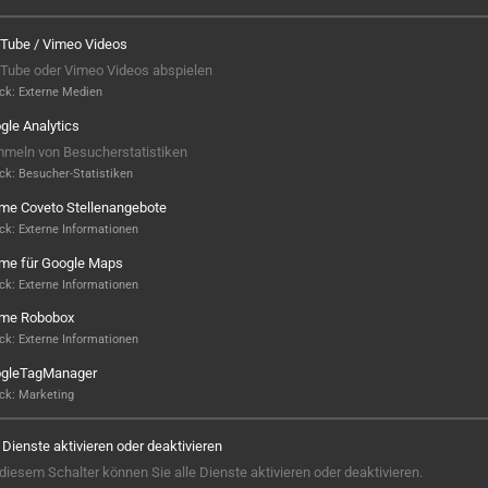
Tube / Vimeo Videos
Tube oder Vimeo Videos abspielen
ck
:
Externe Medien
gle Analytics
meln von Besucherstatistiken
ck
:
Besucher-Statistiken
ame Coveto Stellenangebote
ck
:
Externe Informationen
ame für Google Maps
ck
:
Externe Informationen
ame Robobox
Hier ist noch was frei...
ck
:
Externe Informationen
gleTagManager
Sieht aus, als wäre hier noch Platz für
ck
:
Marketing
Großes! Aktuell ist noch kein Projekt
hinterlegt – aber wer weiß, vielleicht
e Dienste aktivieren oder deaktivieren
steht hier bald Ihres? Wir sind bereit,
 diesem Schalter können Sie alle Dienste aktivieren oder deaktivieren.