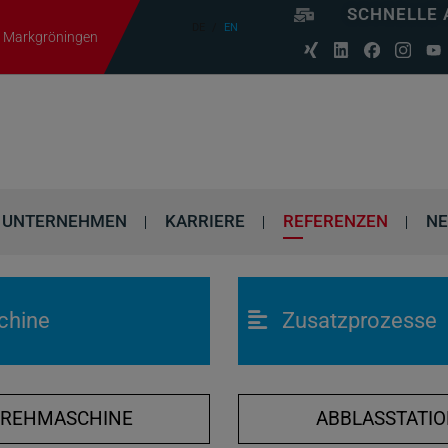
SCHNELLE 
DE
EN
06 Markgröningen
UNTERNEHMEN
KARRIERE
REFERENZEN
N
chine
Zusatzprozesse
DREHMASCHINE
ABBLASSTATI