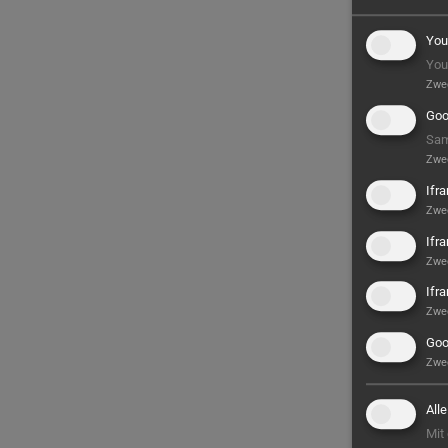
You
You
Zwe
Goo
Sam
Zwe
Ifr
Zwe
Ifr
Zwe
Ifr
Zwe
Goo
Zwe
All
Mit