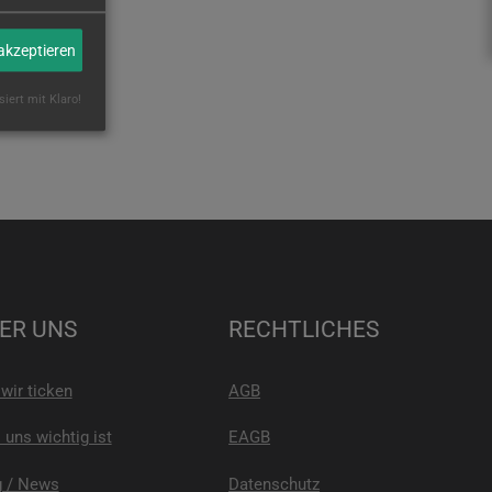
 akzeptieren
siert mit Klaro!
ER UNS
RECHTLICHES
wir ticken
AGB
uns wichtig ist
EAGB
g / News
Datenschutz