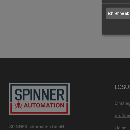
Ich lehne ab
LÖSU
Einstie
Großser
SPINNER automation GmbH
kleine 