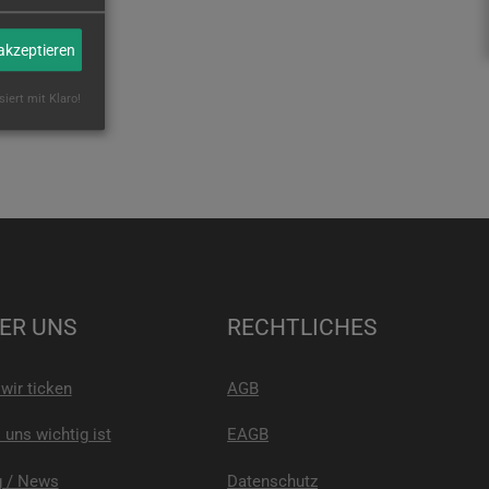
 akzeptieren
siert mit Klaro!
ER UNS
RECHTLICHES
wir ticken
AGB
uns wichtig ist
EAGB
g / News
Datenschutz