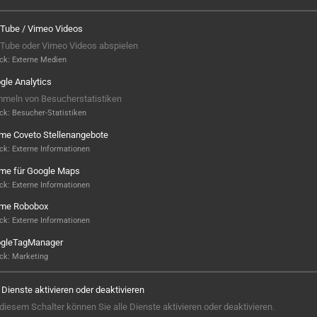
Tube / Vimeo Videos
Tube oder Vimeo Videos abspielen
ck
:
Externe Medien
gle Analytics
meln von Besucherstatistiken
ck
:
Besucher-Statistiken
ame Coveto Stellenangebote
ck
:
Externe Informationen
ame für Google Maps
ck
:
Externe Informationen
ame Robobox
Hier ist noch was frei...
ck
:
Externe Informationen
gleTagManager
Sieht aus, als wäre hier noch Platz für
ck
:
Marketing
Großes! Aktuell ist noch kein Projekt
hinterlegt – aber wer weiß, vielleicht
e Dienste aktivieren oder deaktivieren
steht hier bald Ihres? Wir sind bereit,
 diesem Schalter können Sie alle Dienste aktivieren oder deaktivieren.