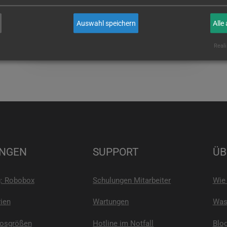
wenn Sie es sind!
Auswahl speichern
Alle
E-MAIL
Reali
NGEN
SUPPORT
ÜB
g: Robobox
Schulungen Mitarbeiter
Wie 
ien
Wartungen
Was 
Losgrößen
Hotline im Notfall
Blo