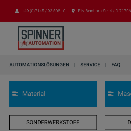
+49 (0)7145 / 93 508 - 0
Elly-Beinhorn-Str. 4 / D-717
AUTOMATIONSLÖSUNGEN
SERVICE
FAQ
Material
Mas
SONDERWERKSTOFF