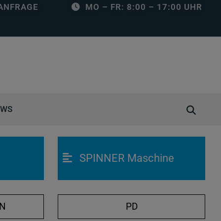
ANFRAGE
MO – FR: 8:00 – 17:00 UHR
S
EWS
u
c
h
SPINNER Maschine
e
ö
f
f
ON
PD
n