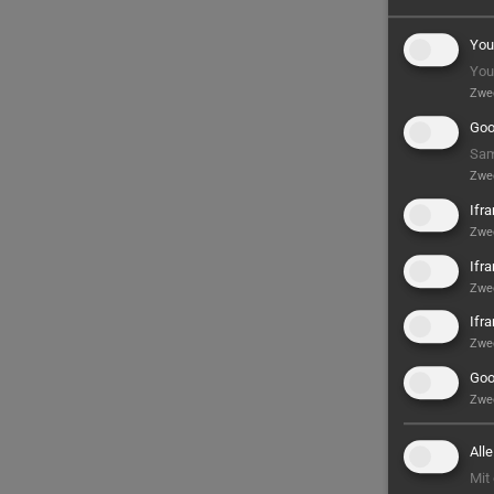
You
You
Zwe
Goo
Sam
Zwe
Ifr
Zwe
Ifr
Zwe
Ifr
Zwe
Goo
Zwe
All
Mit