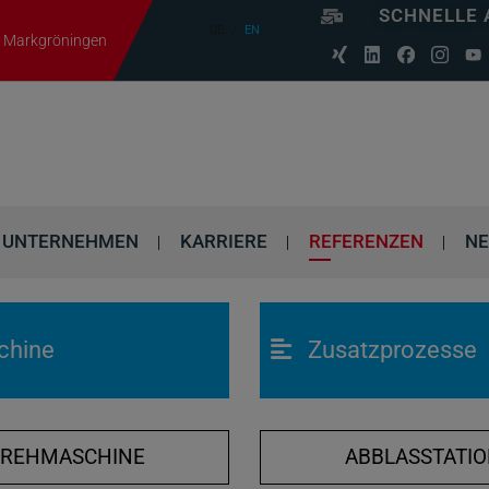
SCHNELLE 
DE
EN
06 Markgröningen
UNTERNEHMEN
KARRIERE
REFERENZEN
N
chine
Zusatzprozesse
DREHMASCHINE
ABBLASSTATI