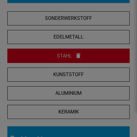
f
n
SONDERWERKSTOFF
e
n
/
EDELMETALL
s
c
STAHL
h
l
i
KUNSTSTOFF
e
ß
ALUMINIUM
e
n
KERAMIK