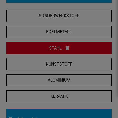
f
n
SONDERWERKSTOFF
e
n
/
EDELMETALL
s
c
STAHL
h
l
i
KUNSTSTOFF
e
ß
ALUMINIUM
e
n
KERAMIK