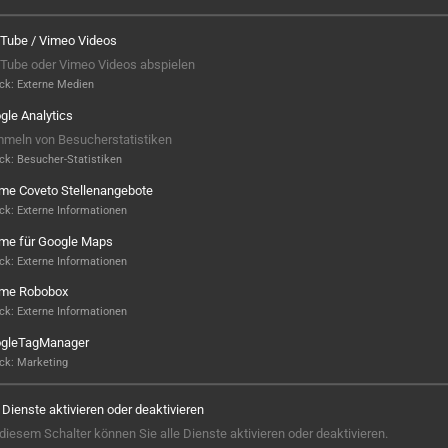
Tube / Vimeo Videos
Tube oder Vimeo Videos abspielen
ck
:
Externe Medien
gle Analytics
meln von Besucherstatistiken
ck
:
Besucher-Statistiken
ame Coveto Stellenangebote
ck
:
Externe Informationen
ame für Google Maps
ck
:
Externe Informationen
ame Robobox
Hier ist noch was frei...
ck
:
Externe Informationen
gleTagManager
Sieht aus, als wäre hier noch Platz für
ck
:
Marketing
Großes! Aktuell ist noch kein Projekt
hinterlegt – aber wer weiß, vielleicht
e Dienste aktivieren oder deaktivieren
steht hier bald Ihres? Wir sind bereit,
 diesem Schalter können Sie alle Dienste aktivieren oder deaktivieren.