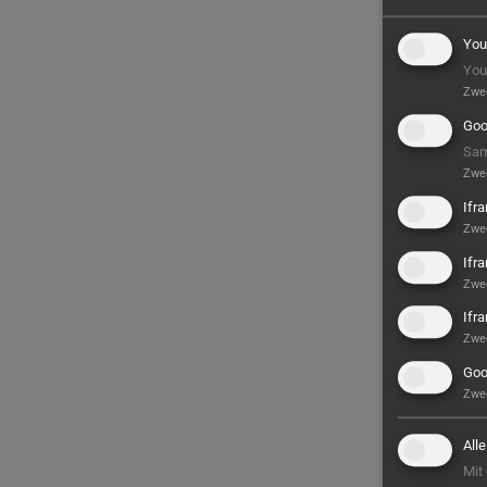
You
You
Zwe
Goo
Sam
Zwe
Ifr
Zwe
Ifr
Zwe
Ifr
Zwe
Goo
Zwe
All
Mit