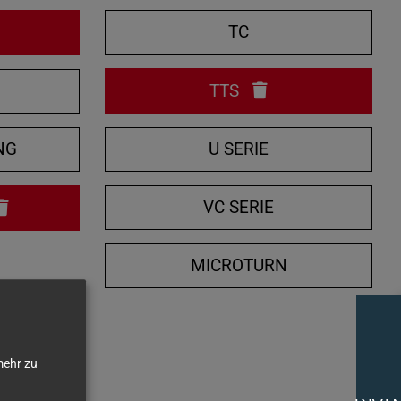
e
TC
n
/
N
TTS
s
c
h
NG
U SERIE
l
i
VC SERIE
e
ß
MICROTURN
e
n
ehr zu