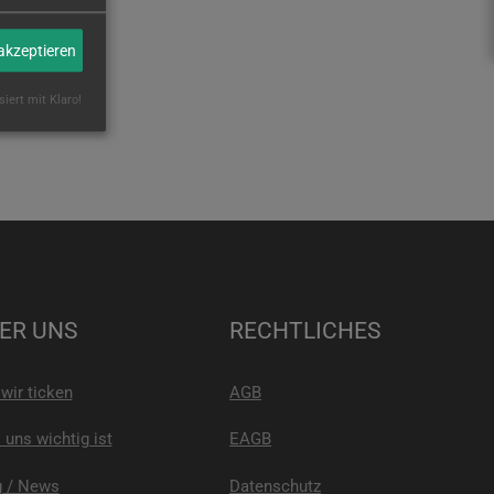
 akzeptieren
siert mit Klaro!
ER UNS
RECHTLICHES
wir ticken
AGB
uns wichtig ist
EAGB
g / News
Datenschutz