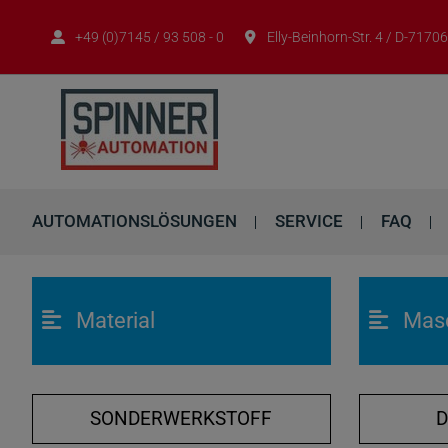
+49 (0)7145 / 93 508 - 0
Elly-Beinhorn-Str. 4 / D-717
AUTOMATIONSLÖSUNGEN
SERVICE
FAQ
Material
Mas
SONDERWERKSTOFF