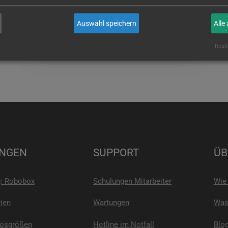
wenn Sie es sind!
Auswahl speichern
Alle
E-MAIL
Reali
NGEN
SUPPORT
ÜB
g: Robobox
Schulungen Mitarbeiter
Wie 
ien
Wartungen
Was 
Losgrößen
Hotline im Notfall
Blo