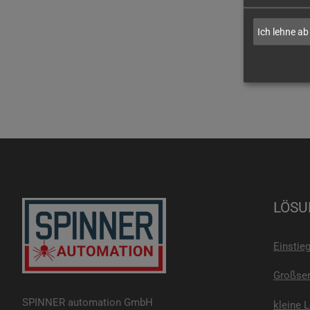
Ich lehne ab
LÖSU
Einstie
Großser
SPINNER automation GmbH
kleine 