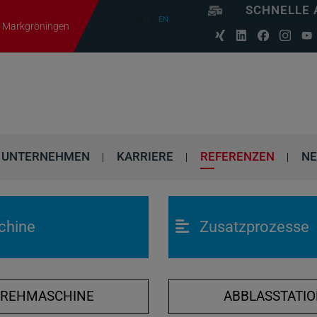
SCHNELLE 
DE
EN
06 Markgröningen
UNTERNEHMEN
KARRIERE
REFERENZEN
N
chine
Zusatzprozesse
DREHMASCHINE
ABBLASSTATI