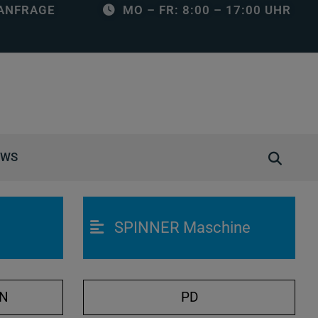
ANFRAGE
MO – FR: 8:00 – 17:00 UHR
S
EWS
u
c
h
SPINNER Maschine
e
ö
f
f
ON
PD
n