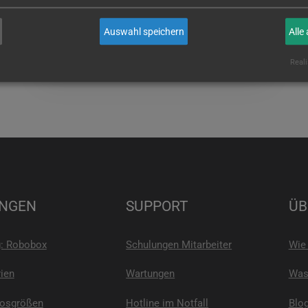
wenn Sie es sind!
Auswahl speichern
Alle
E-MAIL
Reali
NGEN
SUPPORT
ÜB
g: Robobox
Schulungen Mitarbeiter
Wie 
ien
Wartungen
Was 
Losgrößen
Hotline im Notfall
Blo