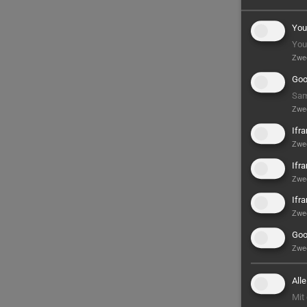
You
You
Zwe
Goo
Sam
Zwe
Ifr
Zwe
Ifr
Zwe
Ifr
Zwe
Goo
Zwe
All
Mit