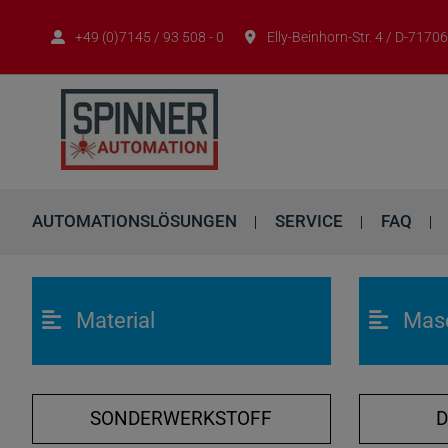
+49 (0)7145 / 93 508 - 0
Elly-Beinhorn-Str. 4 / D-717
AUTOMATIONSLÖSUNGEN
SERVICE
FAQ
Material
Mas
SONDERWERKSTOFF