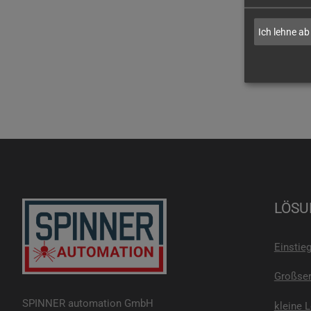
Ich lehne ab
LÖSU
Einstie
Großser
SPINNER automation GmbH
kleine 