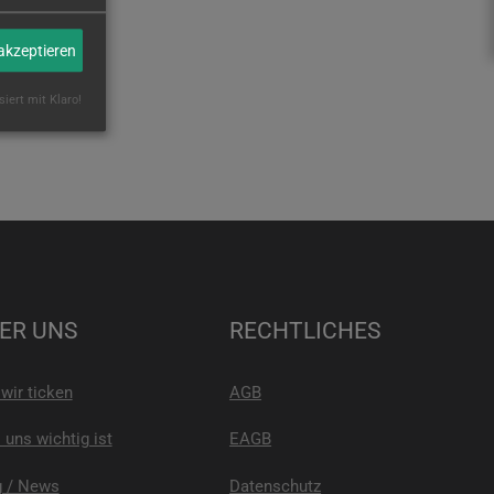
 akzeptieren
siert mit Klaro!
ER UNS
RECHTLICHES
wir ticken
AGB
uns wichtig ist
EAGB
g / News
Datenschutz