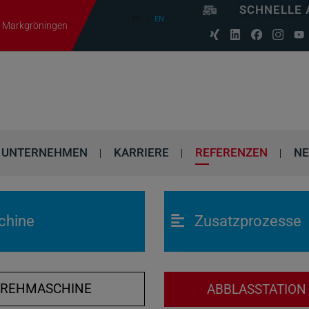
SCHNELLE 
DE
EN
06 Markgröningen
UNTERNEHMEN
KARRIERE
REFERENZEN
N
chine
Zusatzprozesse
DREHMASCHINE
ABBLASSTATIO