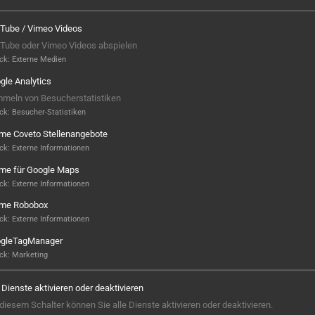
Tube / Vimeo Videos
Tube oder Vimeo Videos abspielen
ck
:
Externe Medien
gle Analytics
meln von Besucherstatistiken
ck
:
Besucher-Statistiken
ame Coveto Stellenangebote
ck
:
Externe Informationen
ame für Google Maps
ck
:
Externe Informationen
ame Robobox
Hier ist noch was frei...
ck
:
Externe Informationen
gleTagManager
Sieht aus, als wäre hier noch Platz für
ck
:
Marketing
Großes! Aktuell ist noch kein Projekt
hinterlegt – aber wer weiß, vielleicht
e Dienste aktivieren oder deaktivieren
steht hier bald Ihres? Wir sind bereit,
 diesem Schalter können Sie alle Dienste aktivieren oder deaktivieren.