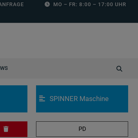
ANFRAGE
MO – FR: 8:00 – 17:00 UHR
S
EWS
u
c
h
SPINNER Maschine
e
ö
f
f
PD
N
n