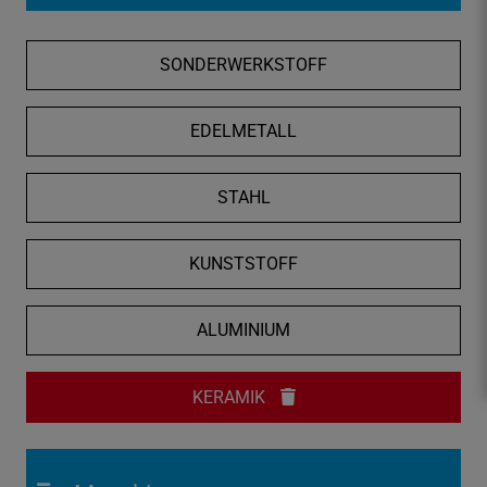
f
n
SONDERWERKSTOFF
e
n
/
EDELMETALL
s
c
STAHL
h
l
i
KUNSTSTOFF
e
ß
ALUMINIUM
e
n
KERAMIK