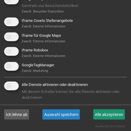
Sammeln von Besucherstatistiken
Zweck
:
Besucher-Statistiken
Iframe Coveto Stellenangebote
Zweck
:
Externe Informationen
Iframe für Google Maps
Zweck
:
Externe Informationen
Iframe Robobox
Zweck
:
Externe Informationen
Hier ist noch was frei...
GoogleTagManager
Sieht aus, als wäre hier noch Platz für Großes! Aktuell
Zweck
:
Marketing
ist noch kein Projekt hinterlegt – aber wer weiß,
vielleicht steht hier bald Ihres? Wir sind bereit, wenn
Alle Dienste aktivieren oder deaktivieren
Sie es sind!
Mit diesem Schalter können Sie alle Dienste aktivieren oder
deaktivieren.
E-MAIL
Ich lehne ab
Auswahl speichern
Alle akzeptieren
Realisiert mit Klaro!