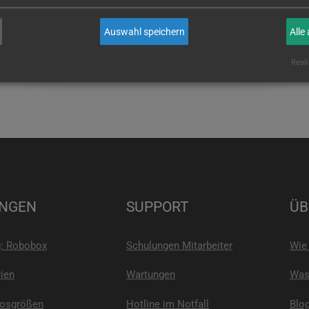
wenn Sie es sind!
Auswahl speichern
Alle
E-MAIL
Reali
NGEN
SUPPORT
ÜB
g: Robobox
Schulungen Mitarbeiter
Wie 
ien
Wartungen
Was 
Losgrößen
Hotline im Notfall
Blo