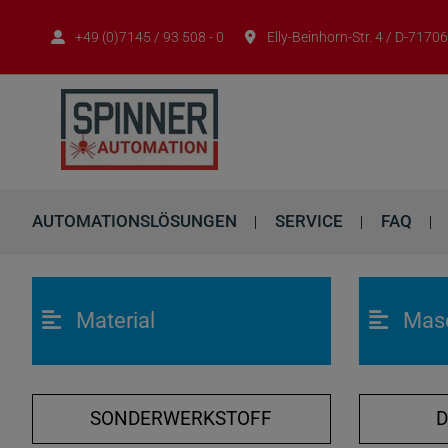
+49 (0)7145 / 93 508 - 0
Elly-Beinhorn-Str. 4 / D-717
AUTOMATIONSLÖSUNGEN
SERVICE
FAQ
Material
Mas
SONDERWERKSTOFF