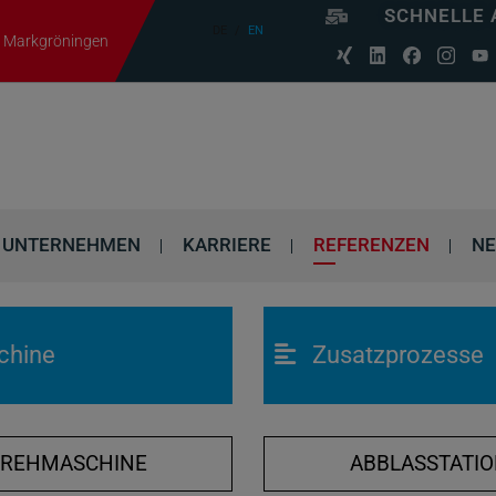
SCHNELLE 
DE
EN
06 Markgröningen
UNTERNEHMEN
KARRIERE
REFERENZEN
N
chine
Zusatzprozesse
DREHMASCHINE
ABBLASSTATI