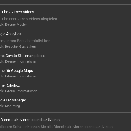
Tube / Vimeo Videos
Tube oder Vimeo Videos abspielen
ck
:
Externe Medien
gle Analytics
meln von Besucherstatistiken
ck
:
Besucher-Statistiken
ame Coveto Stellenangebote
ck
:
Externe Informationen
ame für Google Maps
ck
:
Externe Informationen
ame Robobox
Hier ist noch was frei...
ck
:
Externe Informationen
gleTagManager
Sieht aus, als wäre hier noch Platz für
ck
:
Marketing
Großes! Aktuell ist noch kein Projekt
hinterlegt – aber wer weiß, vielleicht
e Dienste aktivieren oder deaktivieren
steht hier bald Ihres? Wir sind bereit,
 diesem Schalter können Sie alle Dienste aktivieren oder deaktivieren.