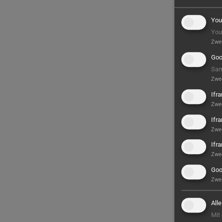
You
You
Zwe
Goo
Sam
Zwe
Ifr
Zwe
Ifr
Zwe
Ifr
Zwe
Goo
Zwe
All
Mit