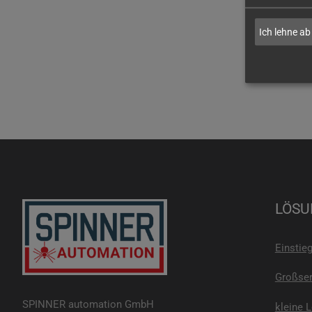
Ich lehne ab
LÖSU
Einstie
Großser
SPINNER automation GmbH
kleine 