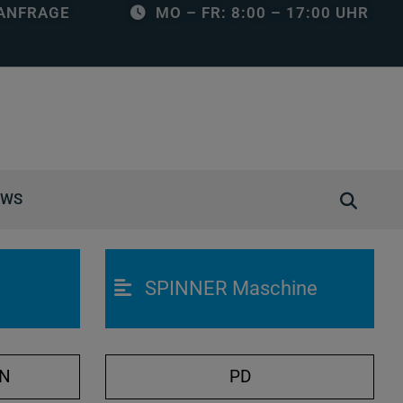
ANFRAGE
MO – FR: 8:00 – 17:00 UHR
S
EWS
u
c
h
SPINNER Maschine
e
ö
f
f
ON
PD
n