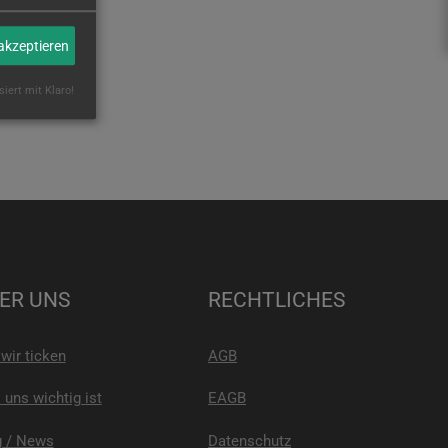
 akzeptieren
siert mit Klaro!
ER UNS
RECHTLICHES
wir ticken
AGB
uns wichtig ist
EAGB
g / News
Datenschutz