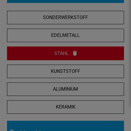
f
n
SONDERWERKSTOFF
e
n
/
EDELMETALL
s
c
STAHL
h
l
i
KUNSTSTOFF
e
ß
ALUMINIUM
e
n
KERAMIK