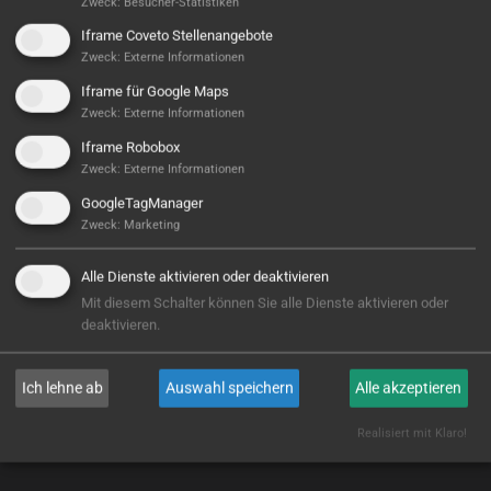
Zweck
:
Besucher-Statistiken
Iframe Coveto Stellenangebote
Zweck
:
Externe Informationen
Iframe für Google Maps
Zweck
:
Externe Informationen
Iframe Robobox
Zweck
:
Externe Informationen
GoogleTagManager
KW automotive
Zweck
:
Marketing
Direktanbindung der Anlage an den…
Alle Dienste aktivieren oder deaktivieren
Mit diesem Schalter können Sie alle Dienste aktivieren oder
WEITERLESEN
deaktivieren.
Ich lehne ab
Auswahl speichern
Alle akzeptieren
Realisiert mit Klaro!