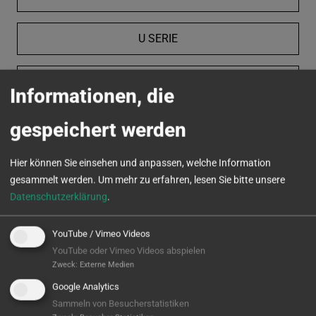
U SERIE
VC SERIE
Informationen, die
MICROTURN
gespeichert werden
Hier können Sie einsehen und anpassen, welche Information
gesammelt werden.
Um mehr zu erfahren, lesen Sie bitte unsere
Datenschutzerklärung
.
YouTube / Vimeo Videos
YouTube oder Vimeo Videos abspielen
Zweck
:
Externe Medien
Google Analytics
Sammeln von Besucherstatistiken