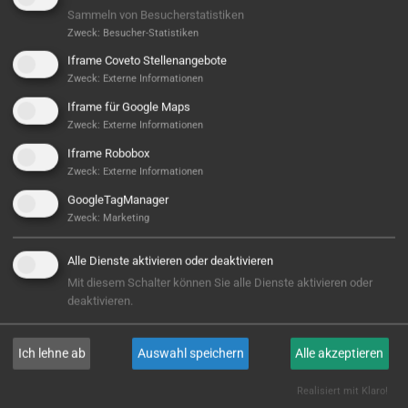
Sammeln von Besucherstatistiken
Zweck
:
Besucher-Statistiken
Iframe Coveto Stellenangebote
Zweck
:
Externe Informationen
Iframe für Google Maps
Zweck
:
Externe Informationen
Iframe Robobox
Zweck
:
Externe Informationen
Armaturenfertigung auf höchstem Niveau
GoogleTagManager
Zweck
:
Marketing
Die Eierlegendewollmilchsau, es gibt sie…
Alle Dienste aktivieren oder deaktivieren
WEITERLESEN
Mit diesem Schalter können Sie alle Dienste aktivieren oder
deaktivieren.
Ich lehne ab
Auswahl speichern
Alle akzeptieren
Realisiert mit Klaro!