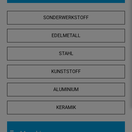
f
n
SONDERWERKSTOFF
e
n
/
EDELMETALL
s
c
STAHL
h
l
i
KUNSTSTOFF
e
ß
ALUMINIUM
e
n
KERAMIK