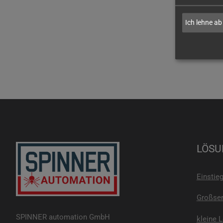
Ich lehne ab
LÖSU
Einstie
Großser
SPINNER automation GmbH
kleine 