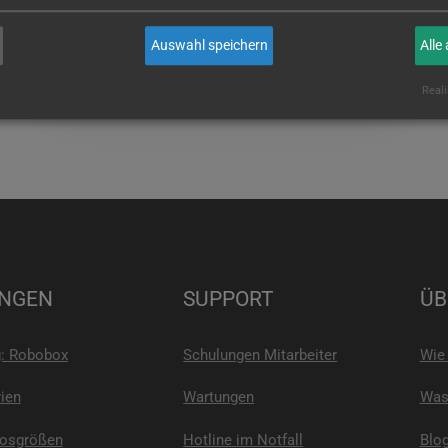
wenn Sie es sind!
Auswahl speichern
Alle
E-MAIL
Reali
NGEN
SUPPORT
ÜB
g: Robobox
Schulungen Mitarbeiter
Wie 
ien
Wartungen
Was 
Losgrößen
Hotline im Notfall
Blo