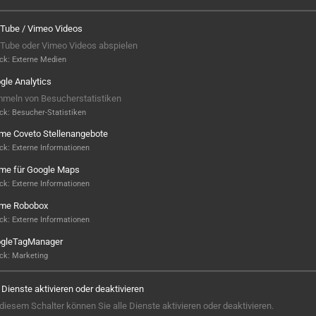
Tube / Vimeo Videos
Tube oder Vimeo Videos abspielen
ck
:
Externe Medien
gle Analytics
meln von Besucherstatistiken
ck
:
Besucher-Statistiken
ame Coveto Stellenangebote
ck
:
Externe Informationen
ame für Google Maps
ck
:
Externe Informationen
ame Robobox
Hier ist noch was frei...
ck
:
Externe Informationen
gleTagManager
Sieht aus, als wäre hier noch Platz für
ck
:
Marketing
Großes! Aktuell ist noch kein Projekt
hinterlegt – aber wer weiß, vielleicht
e Dienste aktivieren oder deaktivieren
steht hier bald Ihres? Wir sind bereit,
 diesem Schalter können Sie alle Dienste aktivieren oder deaktivieren.