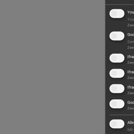
You
You
Zwe
Goo
Sam
Zwe
Ifr
Zwe
Ifr
Zwe
Ifr
Zwe
Goo
Zwe
All
Mit