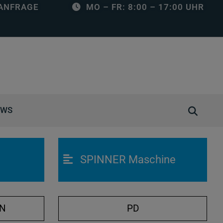
ANFRAGE
MO – FR: 8:00 – 17:00 UHR
S
EWS
u
c
h
SPINNER Maschine
e
ö
f
f
ON
PD
n