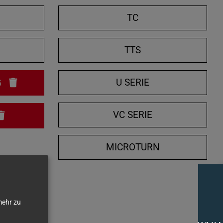
e
TC
n
/
N
TTS
s
c
h
U SERIE
G
l
i
VC SERIE
e
ß
MICROTURN
e
n
ehr zu