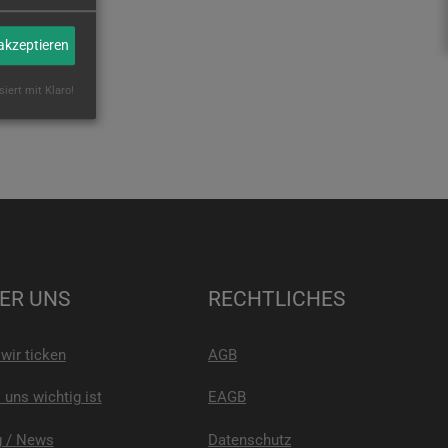
 akzeptieren
siert mit Klaro!
ER UNS
RECHTLICHES
wir ticken
AGB
uns wichtig ist
EAGB
g / News
Datenschutz