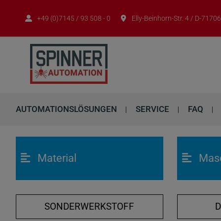
+49 (0)7145 / 93 508 - 0
Elly-Beinhorn-Str. 4 / D-717
AUTOMATIONSLÖSUNGEN
SERVICE
FAQ
Material
Mas
SONDERWERKSTOFF