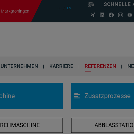
SCHNELLE 
DE
EN
06 Markgröningen
UNTERNEHMEN
KARRIERE
REFERENZEN
N
chine
Zusatzprozesse
DREHMASCHINE
ABBLASSTATI