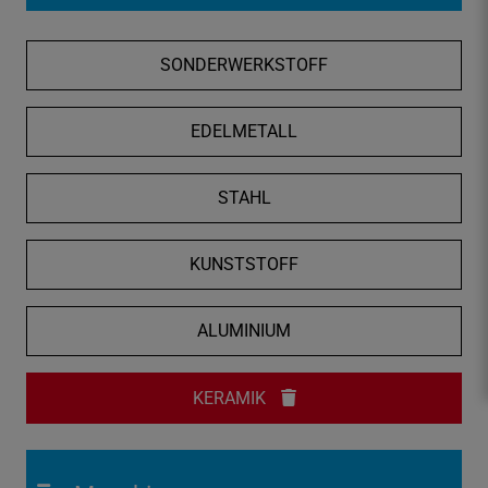
f
n
SONDERWERKSTOFF
e
n
/
EDELMETALL
s
c
STAHL
h
l
i
KUNSTSTOFF
e
ß
ALUMINIUM
e
n
KERAMIK