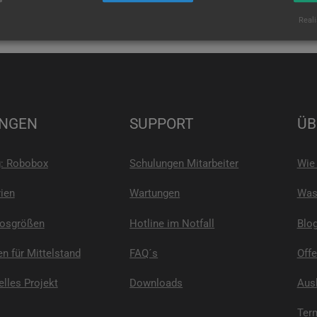
Reali
NGEN
SUPPORT
ÜB
g: Robobox
Schulungen Mitarbeiter
Wie 
ien
Wartungen
Was 
Losgrößen
Hotline im Notfall
Blo
n für Mittelstand
FAQ´s
Offe
elles Projekt
Downloads
Ausb
Ter