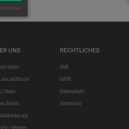
siert mit Klaro!
ER UNS
RECHTLICHES
wir ticken
AGB
uns wichtig ist
EAGB
g / News
Datenschutz
ne Stellen
Impressum
ildung bei uns
mine / Messen