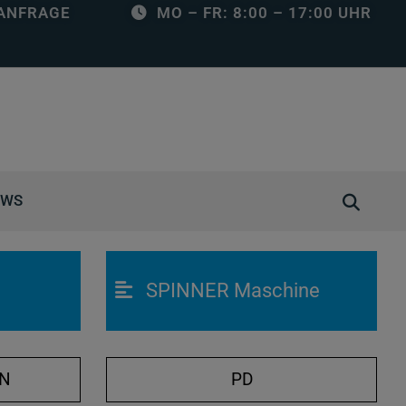
ANFRAGE
MO – FR: 8:00 – 17:00 UHR
S
EWS
u
c
h
SPINNER Maschine
e
ö
f
f
ON
PD
n