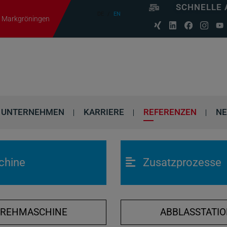
SCHNELLE 
DE
EN
06 Markgröningen
UNTERNEHMEN
KARRIERE
REFERENZEN
N
chine
Zusatzprozesse
DREHMASCHINE
ABBLASSTATI