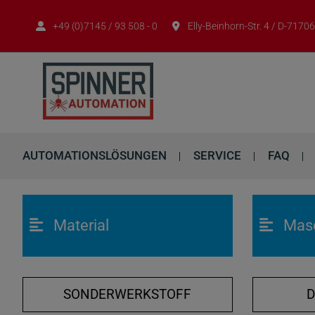
+49 (0)7145 / 93 508 - 0
Elly-Beinhorn-Str. 4 / D-717
AUTOMATIONSLÖSUNGEN
SERVICE
FAQ
Material
Mas
SONDERWERKSTOFF