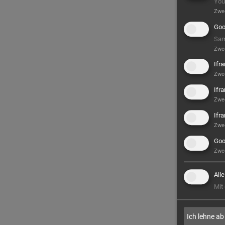
You
Zwe
Goo
Sam
Zwe
Ifr
Zwe
Ifr
Zwe
Ifr
Zwe
Goo
Zwe
All
Mit
Ich lehne ab