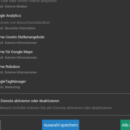
Tube oder Vimeo Videos abspielen
ck
:
Externe Medien
gle Analytics
meln von Besucherstatistiken
ck
:
Besucher-Statistiken
ame Coveto Stellenangebote
ck
:
Externe Informationen
ame für Google Maps
ck
:
Externe Informationen
ame Robobox
ck
:
Externe Informationen
gleTagManager
ck
:
Marketing
CNC Center Northeim GmbH
e Dienste aktivieren oder deaktivieren
 diesem Schalter können Sie alle Dienste aktivieren oder deaktivieren.
WEITERLESEN
Auswahl speichern
Alle