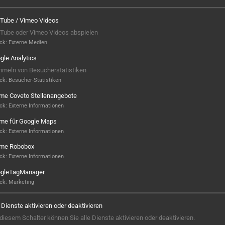
Tube / Vimeo Videos
Tube oder Vimeo Videos abspielen
ck
:
Externe Medien
gle Analytics
meln von Besucherstatistiken
ck
:
Besucher-Statistiken
ame Coveto Stellenangebote
ck
:
Externe Informationen
ame für Google Maps
ck
:
Externe Informationen
ame Robobox
Hier ist noch was frei...
ck
:
Externe Informationen
gleTagManager
Sieht aus, als wäre hier noch Platz für
ck
:
Marketing
Großes! Aktuell ist noch kein Projekt
hinterlegt – aber wer weiß, vielleicht
e Dienste aktivieren oder deaktivieren
steht hier bald Ihres? Wir sind bereit,
 diesem Schalter können Sie alle Dienste aktivieren oder deaktivieren.