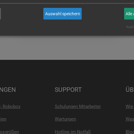
wenn Sie es sind!
Auswahl speichern
Alle
E-MAIL
Reali
NGEN
SUPPORT
ÜB
g: Robobox
Schulungen Mitarbeiter
Wie 
ien
Wartungen
Was 
Losgrößen
Hotline im Notfall
Blo