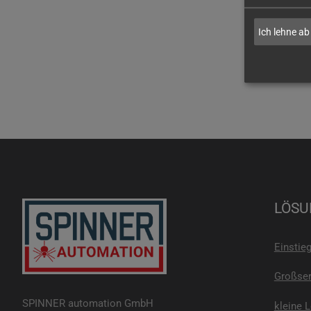
Ich lehne ab
LÖSU
Einstie
Großser
SPINNER automation GmbH
kleine 