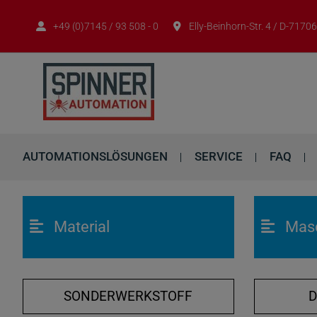
+49 (0)7145 / 93 508 - 0
Elly-Beinhorn-Str. 4 / D-717
AUTOMATIONSLÖSUNGEN
SERVICE
FAQ
Material
Mas
SONDERWERKSTOFF