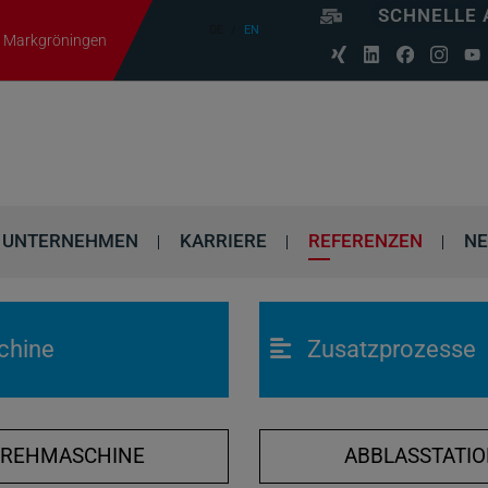
SCHNELLE 
DE
EN
06 Markgröningen
UNTERNEHMEN
KARRIERE
REFERENZEN
N
chine
Zusatzprozesse
DREHMASCHINE
ABBLASSTATI