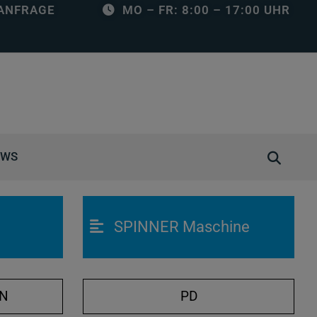
ANFRAGE
MO – FR: 8:00 – 17:00 UHR
S
EWS
u
c
h
SPINNER Maschine
e
ö
f
f
ON
PD
n