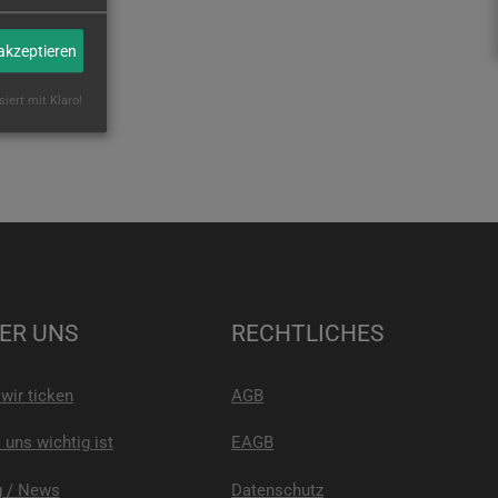
 akzeptieren
siert mit Klaro!
ER UNS
RECHTLICHES
wir ticken
AGB
uns wichtig ist
EAGB
g / News
Datenschutz