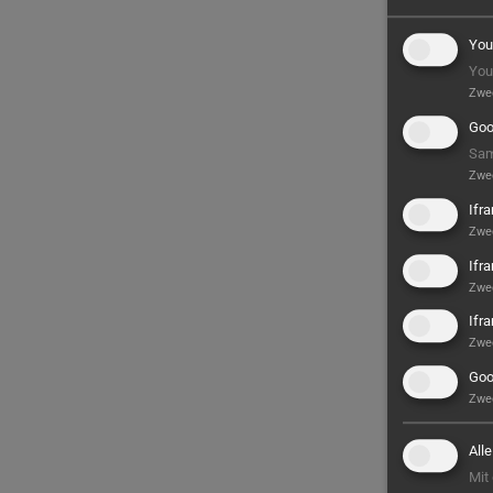
You
You
Zwe
Goo
Sam
Zwe
Ifr
Zwe
Ifr
Zwe
Ifr
Zwe
Goo
Zwe
All
Mit