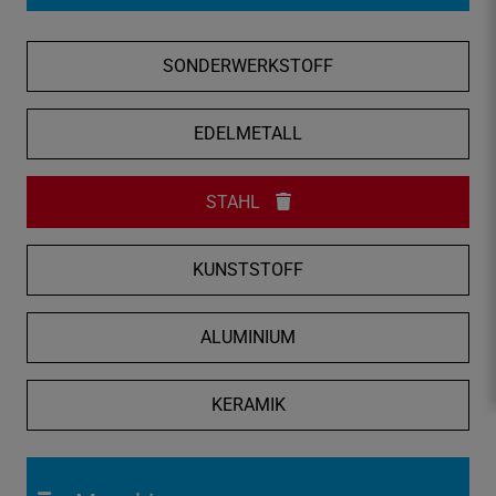
f
n
SONDERWERKSTOFF
e
n
/
EDELMETALL
s
c
STAHL
h
l
i
KUNSTSTOFF
e
ß
ALUMINIUM
e
n
KERAMIK