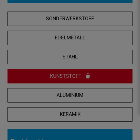
f
n
SONDERWERKSTOFF
e
n
/
EDELMETALL
s
c
STAHL
h
l
i
KUNSTSTOFF
e
ß
ALUMINIUM
e
n
KERAMIK