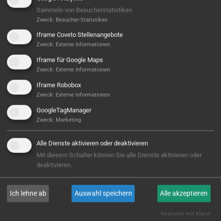
Sammeln von Besucherstatistiken
Zweck
:
Besucher-Statistiken
Iframe Coveto Stellenangebote
Zweck
:
Externe Informationen
Iframe für Google Maps
Zweck
:
Externe Informationen
Iframe Robobox
Zweck
:
Externe Informationen
Hier ist noch was frei...
GoogleTagManager
Sieht aus, als wäre hier noch Platz für Großes! Aktuell
Zweck
:
Marketing
ist noch kein Projekt hinterlegt – aber wer weiß,
vielleicht steht hier bald Ihres? Wir sind bereit, wenn
Alle Dienste aktivieren oder deaktivieren
Sie es sind!
Mit diesem Schalter können Sie alle Dienste aktivieren oder
deaktivieren.
E-MAIL
Ich lehne ab
Auswahl speichern
Alle akzeptieren
Realisiert mit Klaro!